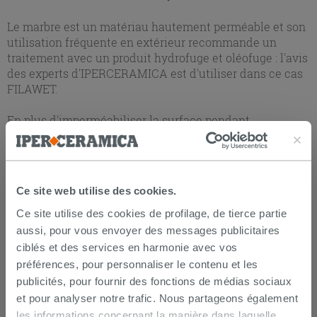
Le marbre est un matériau hautement perméable et son
utilisation fréquente en extérieur recommande un
traitement avec un produit hydrofuge et oléofuge : l'avis
des experts d'IPERCERAMICA est d'utiliser dans ce cas
FILAWET.
En plus d'imperméabiliser la surface pendant
longtemps, ce produit donne un effet mouillé original
réglable en fonction du nombre de couches appliquées
et ne jaunit dans aucune condition environnementale
et/ou de vieillissement.
Ce site web utilise des cookies.
GRANDE NOUVEAUTÉ POUR LES TERRASSES !
Ce site utilise des cookies de profilage, de tierce partie
aussi, pour vous envoyer des messages publicitaires
ciblés et des services en harmonie avec vos
préférences, pour personnaliser le contenu et les
publicités, pour fournir des fonctions de médias sociaux
et pour analyser notre trafic. Nous partageons également
les informations concernant la manière dans laquelle