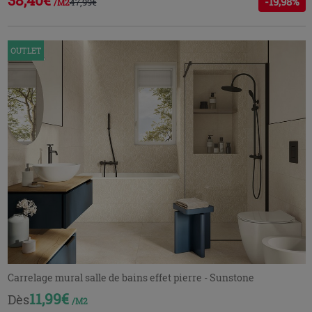
-19,98%
47,99€
/M2
OUTLET
Carrelage mural salle de bains effet pierre - Sunstone
11,99€
Dès
/M2