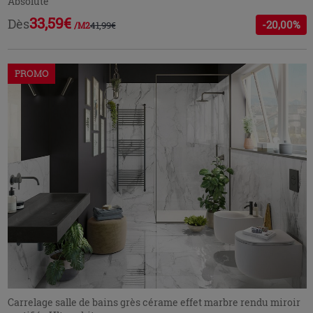
Absolute
33,59€
Dès
-20,00%
41,99€
/M2
PROMO
Carrelage salle de bains grès cérame effet marbre rendu miroir