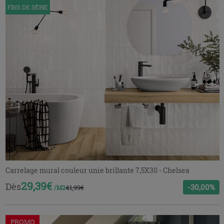
FINS DE SÉRIE
Carrelage mural couleur unie brillante 7,5X30 - Chelsea
29,39€
Dès
-30,00%
41,99€
/M2
PROMO