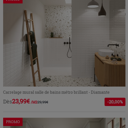
Carrelage mural salle de bains métro brillant - Diamante
23,99€
Dès
-20,00%
29,99€
/M2
PROMO