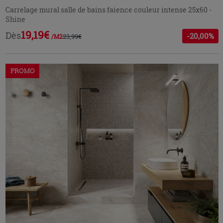
Carrelage mural salle de bains faience couleur intense 25x60 -
Shine
19,19€
Dès
-20,00%
23,99€
/M2
PROMO