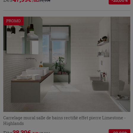
-20,00%
59,99€
/M2
PROMO
Carrelage mural salle de bains rectifié effet pierre Limestone -
Highlands
38,39€
Dès