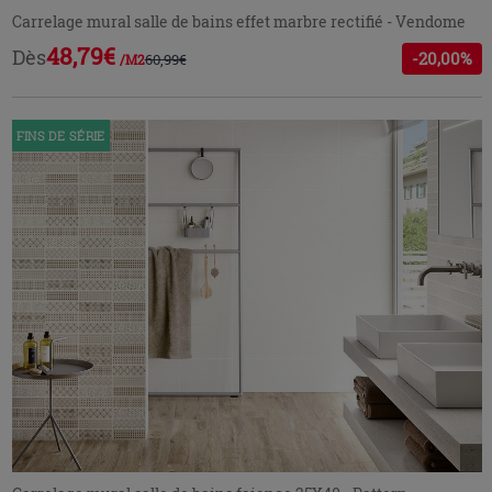
Carrelage mural salle de bains effet marbre rectifié - Vendome
48,79€
Dès
-20,00%
60,99€
/M2
FINS DE SÉRIE