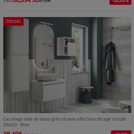
-20,00%
47,99€
/M2
PROMO
Carrelage salle de bains grès cérame effet bois décapé rectifié
20x120 - Boat
38,40€