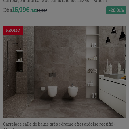
Carrelage mural salle de bains faience 25X40 - Pattern
15,99€
Dès
-20,01%
19,99€
/M2
PROMO
Carrelage salle de bains grès cérame effet ardoise rectifié -