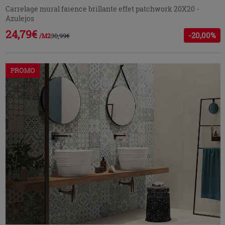
Carrelage mural faience brillante effet patchwork 20X20 -
Azulejos
24,79€
-20,00%
30,99€
/M2
PROMO