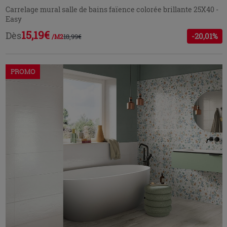
Carrelage mural salle de bains faïence colorée brillante 25X40 -
Easy
15,19€
Dès
-20,01%
18,99€
/M2
PROMO