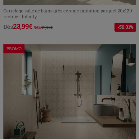
Carrelage salle de bains grès cérame imitation parquet 20x120
rectifié - Infinity
23,99€
Dès
-50,01%
47,99€
/M2
PROMO