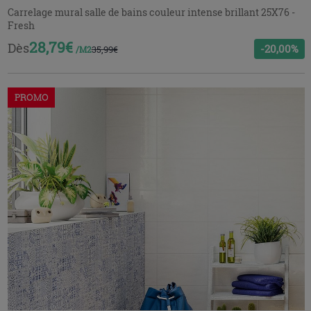
Carrelage mural salle de bains couleur intense brillant 25X76 -
Fresh
28,79€
Dès
-20,00%
35,99€
/M2
PROMO