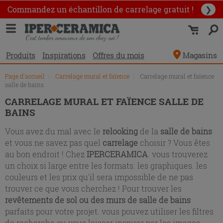
Liste
Commandez un échantillon
de carrelage gratuit !
❯
des
produits
Produits
Inspirations
Offres du mois
Magasins
Page d'accueil
\
Carrelage mural et faïence
\
Carrelage mural et faïence
salle de bains
CARRELAGE MURAL ET FAÏENCE SALLE DE
BAINS
Vous avez du mal avec le
relooking
de la
salle de bains
et vous ne savez pas quel
carrelage
choisir ? Vous êtes
au bon endroit ! Chez
IPERCERAMICA
. vous trouverez
un choix si large entre les formats. les graphiques. les
couleurs et les prix qu'il sera impossible de ne pas
trouver ce que vous cherchez ! Pour trouver les
revêtements de sol ou des murs de salle de bains
parfaits pour votre projet. vous pouvez utiliser les filtres
de recherche ou vous laisser inspirer par les images.