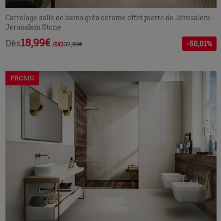
Carrelage salle de bains grès cérame effet pierre de Jérusalem -
Jerusalem Stone
18,99€
Dès
-50,01%
37,99€
/M2
PROMO