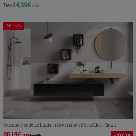
14,39€
Dès
/M2
PROMO
Carrelage salle de bains grès cérame effet zellige - Raku
35,19€
-20,00%
43,99€
/M2