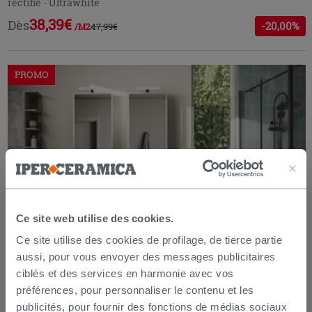
rectifié - Ultrawhite
38,39€
Dès
-20,00%
47,99€
/M2
PROMO
Ce site web utilise des cookies.
Ce site utilise des cookies de profilage, de tierce partie
aussi, pour vous envoyer des messages publicitaires
ciblés et des services en harmonie avec vos
préférences, pour personnaliser le contenu et les
Carrelage salle de bains grès cérame effet carreaux de ciment
publicités, pour fournir des fonctions de médias sociaux