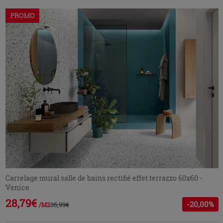
PROMO
Carrelage mural salle de bains rectifié effet terrazzo 60x60 -
Venice
28,79€
-20,00%
35,99€
/M2