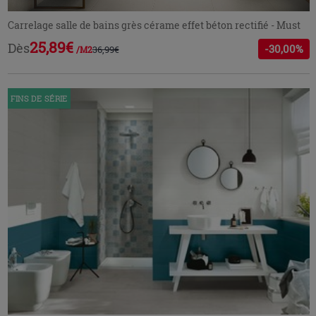
Carrelage salle de bains grès cérame effet béton rectifié - Must
25,89€
Dès
-30,00%
36,99€
/M2
FINS DE SÉRIE