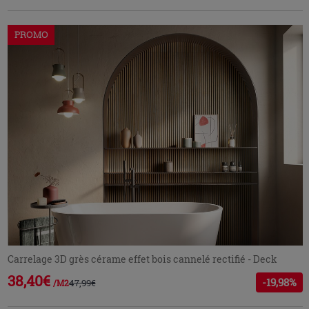
PROMO
Carrelage 3D grès cérame effet bois cannelé rectifié - Deck
38,40€
-19,98%
47,99€
/M2