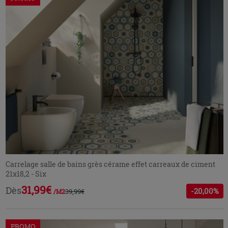
Carrelage salle de bains grès cérame effet carreaux de ciment
21x18,2 - Six
31,99€
Dès
-20,00%
39,99€
/M2
PROMO