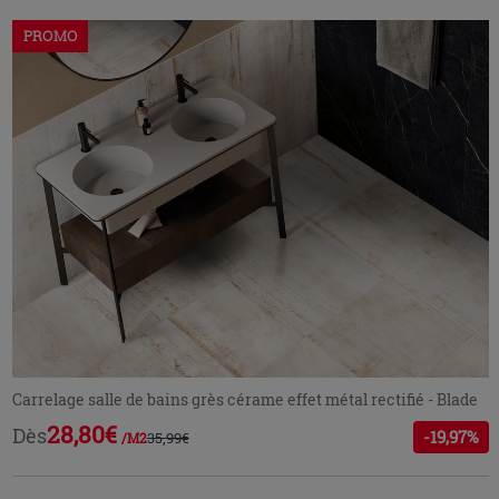
PROMO
Carrelage salle de bains grès cérame effet métal rectifié - Blade
28,80€
Dès
-19,97%
35,99€
/M2