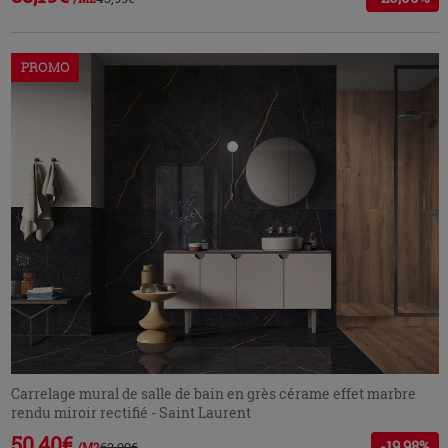
PROMO
Carrelage mural de salle de bain en grès cérame effet marbre
rendu miroir rectifié - Saint Laurent
50,40€
-19,98%
62,99€
/M2