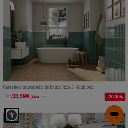
Carrelage mural salle de bains 6x24,6 - Mahjong
33,59€
Dès
-20,00%
41,99€
/M2
OUTLET