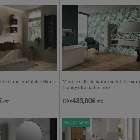
e de bains modulable Blues
Meuble salle de bains modulable séri
Trendy effet béton ciré
€
483,00€
Dès
/PC
/PC
FINS DE SÉRIE