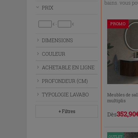
bains. vous pou
développer
PRIX
le
menu.
PROMO
€ -
€
DIMENSIONS
COULEUR
ACHETABLE EN LIGNE
PROFONDEUR (CM)
TYPOLOGIE LAVABO
Meubles de sal
multiplis
+ Filtres
352,90
Dès
OUTLET