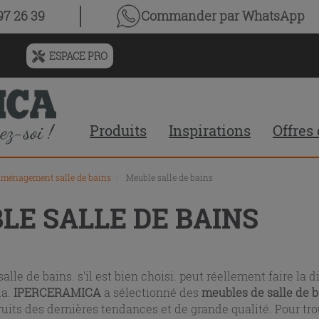
7 26 39
Commander par WhatsApp
ESPACE PRO
Menu
de
l'historique
des
Produits
Inspirations
Offres
recherches
et
du
contenu
ménagement salle de bains
\
Meuble salle de bains
recommandé
LE SALLE DE BAINS
du
site
alle de bains. s'il est bien choisi. peut réellement faire la
la.
IPERCERAMICA
a sélectionné des
meubles de salle de 
uits des dernières tendances et de grande qualité. Pour tro