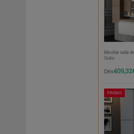
Meuble salle d
Qubo
409,32
Dès
PROMO