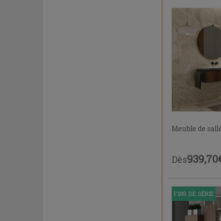
Meuble de sall
939,70
Dès
FINS DE SÉRIE