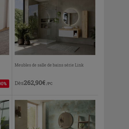
Meubles de salle de bains série Link
262,90€
Dès
00%
/PC