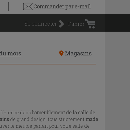
Panier
Commander par e-mail
d'achat
Se connecter
Panier
 du mois
Magasins
 différence dans
l’ameublement de la salle de
bains
de grand design. tous strictement
made
uver le meuble parfait pour votre salle de