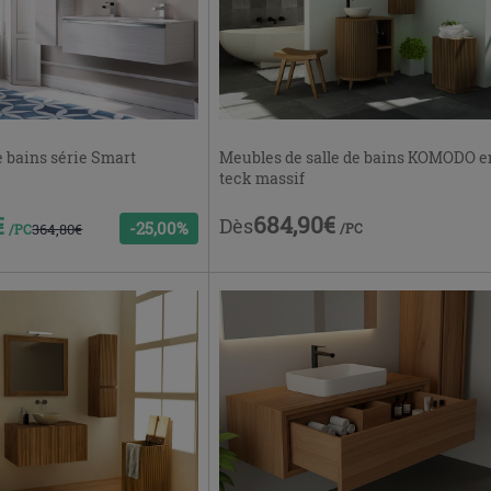
e bains série Smart
Meubles de salle de bains KOMODO e
teck massif
684,90€
€
Dès
-25,00%
364,80€
/PC
/PC