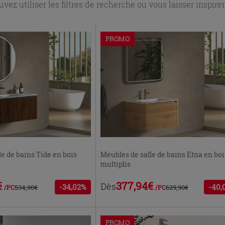
vez utiliser les filtres de recherche ou vous laisser inspirer
PROMO
le de bains Tide en bois
Meubles de salle de bains Etna en boi
multiplis
€
377,94€
Dès
-34,02%
-40,
534,90€
629,90€
/PC
/PC
PROMO