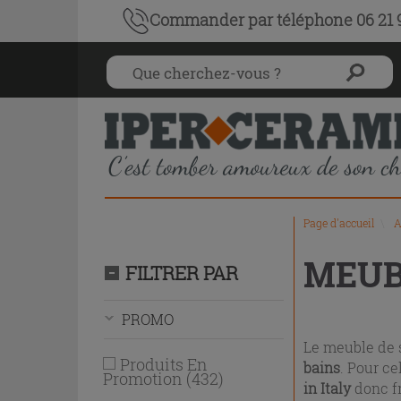
Liste
Commander par téléphone 06 21 9
des
produits
Page d'accueil
\
A
Valeur
11651
MEUB
Appuyez
Promo
PRIX
Dimensions
Couleur
ACHETABLE
Profondeur
Typologie
Limite
Limite
FILTRER PAR
Facet
(432)
Inférieure
Supérieure
sur
EN
(cm)
lavabo
la
LIGNE
PROMO
touche
Entrée
Le meuble de s
pour
Produits En
bains
. Pour ce
Promotion
(
432
)
replier
in Italy
donc fr
ou