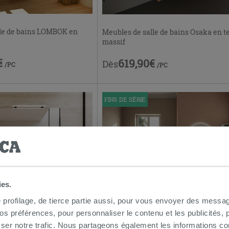
lle de bains LOMBOK en
Meubles de salle de bains Osaka en t
massif
€
619,90€
Dès
/PC
/PC
FINS DE SÉRIE
ies.
e profilage, de tierce partie aussi, pour vous envoyer des messag
 préférences, pour personnaliser le contenu et les publicités, p
e bains série Avivo
Meuble salle de bains série Lerici
ser notre trafic. Nous partageons également les informations c