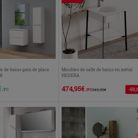
le de bains gain de place
Meubles de salle de bains en métal
38
HEDERA
€
474,95€
-50,
/PC
949,90€
/PC