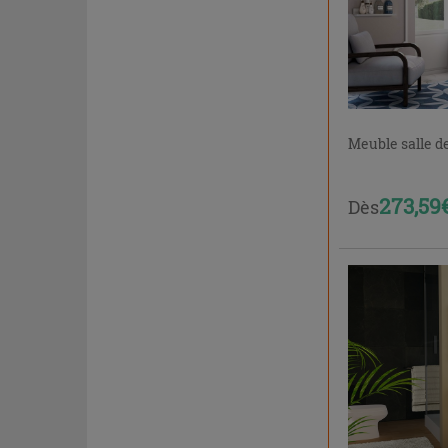
Meuble salle d
273,59
Dès