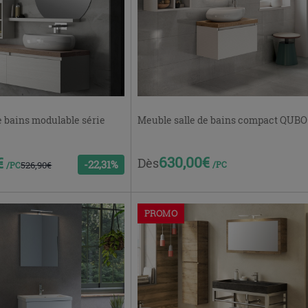
e bains modulable série
Meuble salle de bains compact QUBO
630,00€
€
Dès
-22,31%
526,90€
/PC
/PC
PROMO