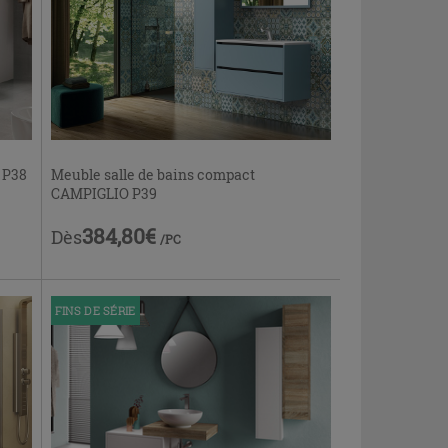
Meuble salle de bains compact
 P38
CAMPIGLIO P39
384,80€
Dès
/PC
FINS DE SÉRIE