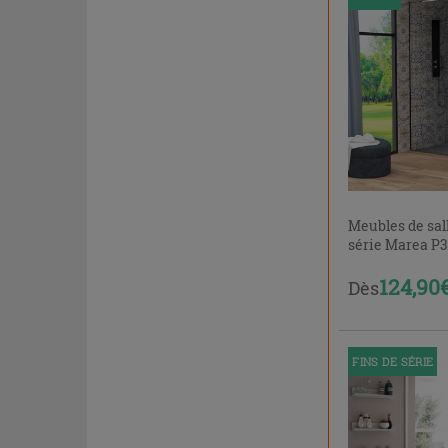
Meubles de sal
série Marea P
124,90
Dès
FINS DE SÉRIE