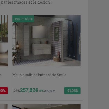
 par les images et le design !
FINS DE SÉRIE
s
Meuble salle de bains série Smile
257,82€
Dès
00%
-11,03%
289,80€
/PC