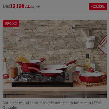
19,19€
Dès
-20,00%
23,99€
/M2
PROMO
Carrelage mural de cuisine grès cérame imitation mur 16X40 -
Nuraghe