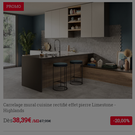
PROMO
Carrelage mural cuisine rectifié effet pierre Limestone -
Highlands
38,39€
Dès
-20,00%
47,99€
/M2