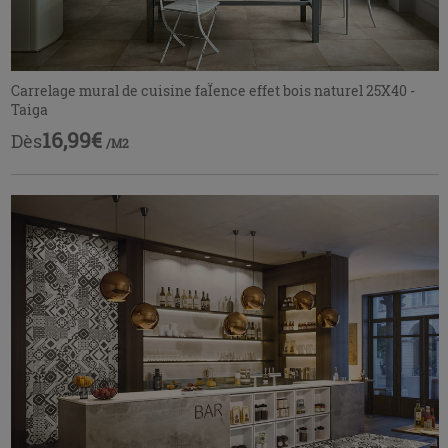
Carrelage mural de cuisine faÏence effet bois naturel 25X40 -
Taiga
16,99€
Dès
/M2