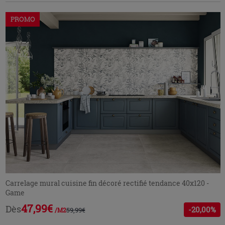
PROMO
Carrelage mural cuisine fin décoré rectifié tendance 40x120 -
Game
47,99€
Dès
-20,00%
59,99€
/M2