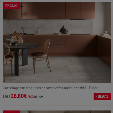
PROMO
Carrelage cuisine grès cérame effet métal rectifié - Blade
28,80€
Dès
-19,97%
35,99€
/M2