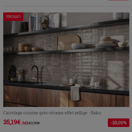
PROMO
Carrelage cuisine grès cérame effet zellige - Raku
35,19€
-20,00%
43,99€
/M2