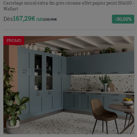
Carrelage mural extra-fin grès cérame effet papier peint 50x100 -
Wallart
167,29€
Dès
-30,00%
238,99€
/M2
PROMO