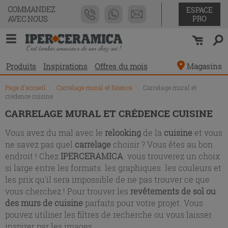
Liste
COMMANDEZ
ESPACE
des
PRO
AVEC NOUS
produits
Produits
Inspirations
Offres du mois
Magasins
Page d'accueil
\
Carrelage mural et faïence
\
Carrelage mural et
crédence cuisine
CARRELAGE MURAL ET CRÉDENCE CUISINE
Vous avez du mal avec le
relooking
de la
cuisine
et vous
ne savez pas quel
carrelage
choisir ? Vous êtes au bon
endroit ! Chez
IPERCERAMICA
. vous trouverez un choix
si large entre les formats. les graphiques. les couleurs et
les prix qu'il sera impossible de ne pas trouver ce que
vous cherchez ! Pour trouver les
revêtements de sol ou
des murs de cuisine
parfaits pour votre projet. Vous
pouvez utiliser les filtres de recherche ou vous laisser
inspirer par les images.