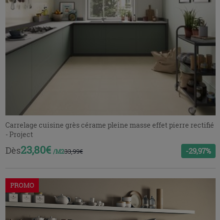
Carrelage cuisine grès cérame pleine masse effet pierre rectifié
- Project
23,80€
Dès
-29,97%
33,99€
/M2
PROMO