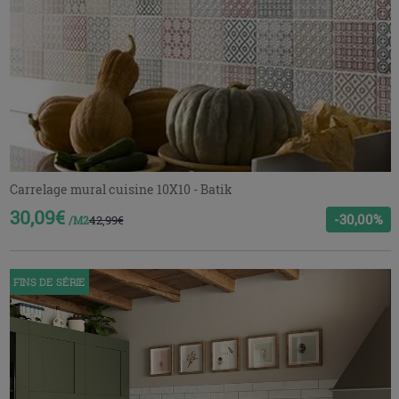
Carrelage mural cuisine 10X10 - Batik
30,09€
-30,00%
42,99€
/M2
FINS DE SÉRIE