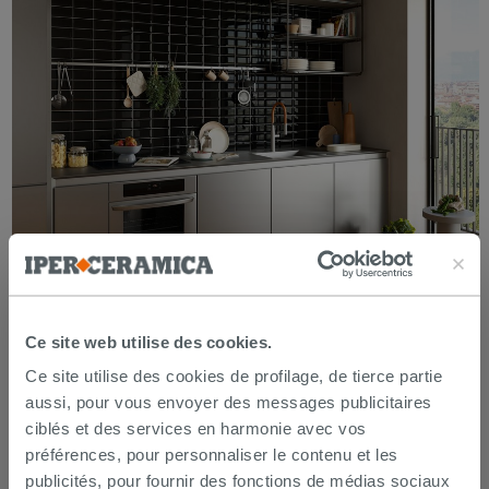
Carrelage mural cuisine métro brillant - Diamante
Ce site web utilise des cookies.
23,99€
Dès
-20,00%
29,99€
/M2
Ce site utilise des cookies de profilage, de tierce partie
aussi, pour vous envoyer des messages publicitaires
ciblés et des services en harmonie avec vos
PROMO
préférences, pour personnaliser le contenu et les
publicités, pour fournir des fonctions de médias sociaux