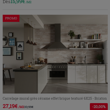
15,99€
Dès
/M2
PROMO
Carrelage mural grès cérame effet brique texturé 6X25 - Brixton
27,19€
-20,00%
33,99€
/M2