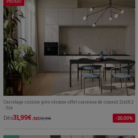
PROMO
Carrelage cuisine grès cérame effet carreaux de ciment 21x18,2
- Six
31,99€
Dès
-20,00%
39,99€
/M2