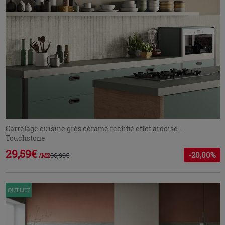
Carrelage cuisine grès cérame rectifié effet ardoise -
Touchstone
29,59€
-20,00%
36,99€
/M2
OUTLET