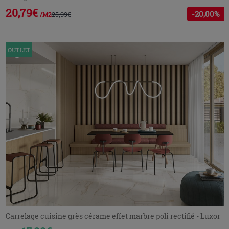
20,79€
-20,00%
25,99€
/M2
OUTLET
Carrelage cuisine grès cérame effet marbre poli rectifié - Luxor