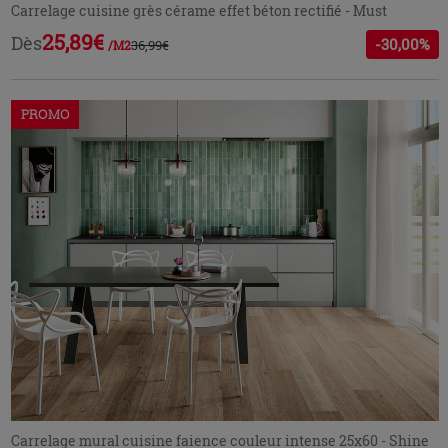
Carrelage cuisine grès cérame effet béton rectifié - Must
25,89€
Dès
-30,00%
36,99€
/M2
PROMO
Carrelage mural cuisine faience couleur intense 25x60 - Shine