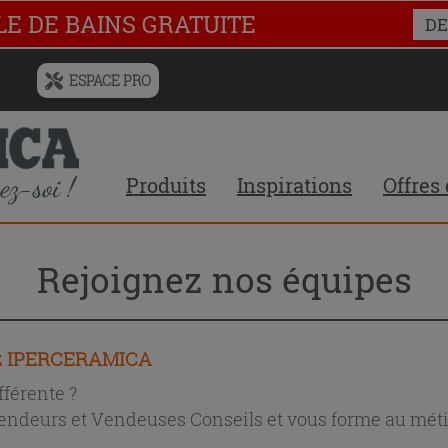
LE DE BAINS GRATUITE
DE
ESPACE PRO
Menu
de
l'historique
des
Produits
Inspirations
Offres
recherches
et
du
contenu
Rejoignez nos équipes
recommandé
du
site
ez IPERCERAMICA
fférente ?
endeurs et Vendeuses Conseils et vous forme au métie