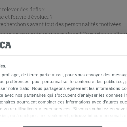
relever des défis ?
e et l’envie d’évoluer ?
 recherchons avant tout des personnalités motivées.
ez un vrai métier et participez à l’expérience clien
LAY – MONTIGNY-LÈS-CORMEILLES (95)
ies.
e profilage, de tierce partie aussi, pour vous envoyer des messag
 préférences, pour personnaliser le contenu et les publicités, p
ser notre trafic. Nous partageons également les informations c
NIERES (78)
ite avec nos partenaires qui s’occupent d’analyser les données Int
tenaires pourraient combiner ces informations avec d’autres que
r de votre utilisation sur leurs services. Si vous souhaitez en sav
kies, ou à quelques-uns seulement,
cliquez ici
ou « personalize
la touche « Acceptez tout ». En cliquant sur la touche « X », vou