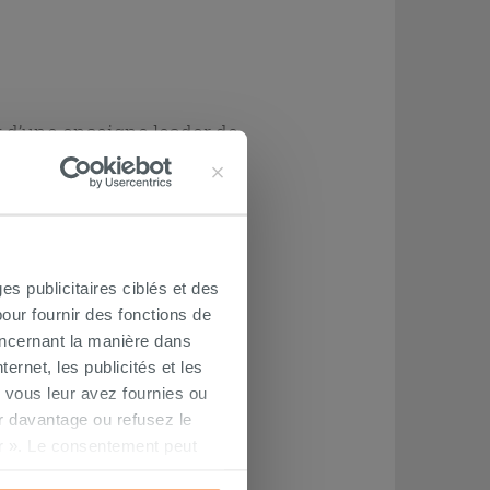
t d’une enseigne leader de
es publicitaires ciblés et des
our fournir des fonctions de
oncernant la manière dans
ernet, les publicités et les
 vous leur avez fournies ou
oir davantage ou refusez le
r ». Le consentement peut
s pourrez continuer à