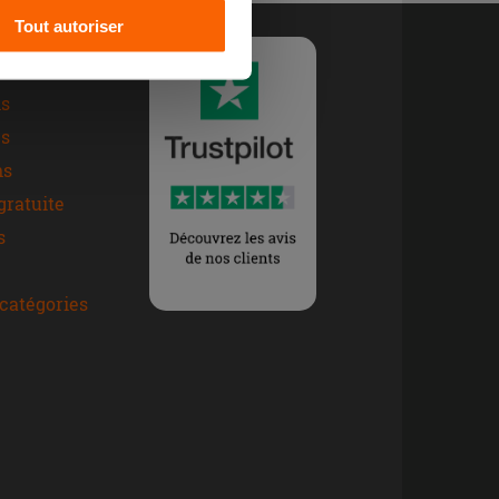
Tout autoriser
ées
ns
s
ns
gratuite
s
catégories