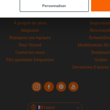
n des cookies techniques uniquement.
Personnaliser
IPERCERAMICA
Plus d’id
À propos de nous
Inspiratio
Magasins
Nouveauté
Rejoignez nos équipes
Échantillo
Tour Virtuel
Modélisation 3D 
Contactez-nous
Tendance
FAQ questions fréquentes
Guides
Découvrez d'autres 
France