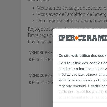
Vous aimez échanger, conseiller et 
Vous avez de l’ambition, de l’énergi
Peu importe votre parcours : nous
Rejoignez nos équipes showroom, appren
l’aménagement intérieur.
⬇️
Postulez maintenant
VENDEURS / VENDEUSES SHOWROOM HERB
Ce site web utilise des cook
France / Paris - Herblay (J)
Ce site utilise des cookies d
services en harmonie avec vos
médias sociaux et pour analy
VENDEURS / VENDEUSES SHOWROOM COIG
laquelle vous utilisez notre s
France / Coignieres (J)
réseaux sociaux. Lesdits par
qu’ils ont recueillies à parti
consentement à tous les coo
être exprimé en cliquant sur 