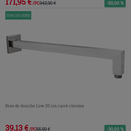
171,95 €
343,90 €
-50,00 %
/PC
FINS DE SÉRIE
Bras de douche Low 30 cm carré chrome
39,13 €
55,90 €
-30,00 %
/PC