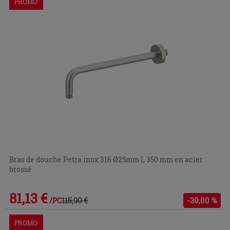
PROMO
Bras de douche Petra inox 316 Ø25mm L 350 mm en acier
brossé
81,13 €
115,90 €
-30,00 %
/PC
PROMO