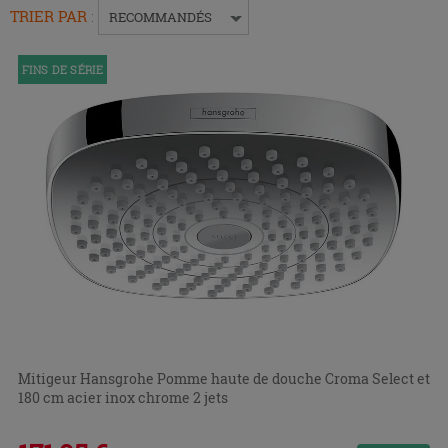
pour
TRIER PAR
:
RECOMMANDÉS
replier
ou
FINS DE SÉRIE
développer
le
menu.
Mitigeur Hansgrohe Pomme haute de douche Croma Select et
180 cm acier inox chrome 2 jets