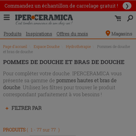
Liste
Commandez un échantillon
de carrelage gratuit !
❯
des
produits
Produits
Inspirations
Offres du mois
Magasins
Page d'accueil
\
Espace Douche
\
Hydrothérapie
\
Pommes de douche
et bras de douche
POMMES DE DOUCHE ET BRAS DE DOUCHE
Pour compléter votre douche. IPERCERAMICA vous
présente sa gamme de
pommes hautes et bras de
douche
. Utilisez les filtres pour trouver le produit
correspondant parfaitement à vos besoins !
Appuyez
FILTRER PAR
sur
la
touche
PRODUITS
( 1 - 77 sur 77 )
Entrée