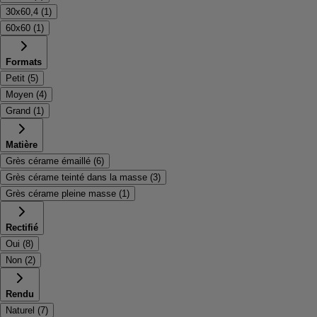
30x60,4
(
1
)
60x60
(
1
)
Formats
Petit
(
5
)
Moyen
(
4
)
Grand
(
1
)
Matière
Grès cérame émaillé
(
6
)
Grès cérame teinté dans la masse
(
3
)
Grès cérame pleine masse
(
1
)
Rectifié
Oui
(
8
)
Non
(
2
)
Rendu
Naturel
(
7
)