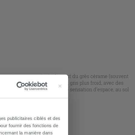
n, vous trouverez principalement du grès cérame (souvent
es vont du gris clair doux au gris plus froid, avec des
0x60 est idéal pour donner une sensation d’espace, au sol
es publicitaires ciblés et des
our fournir des fonctions de
oncernant la manière dans