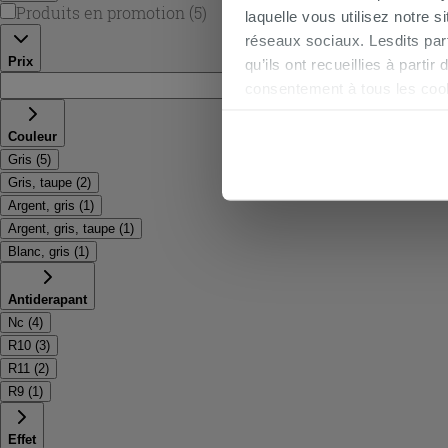
Produits en promotion
(
5
)
laquelle vous utilisez notre s
réseaux sociaux. Lesdits par
Prix
qu’ils ont recueillies à parti
€ -
consentement à tous les coo
être exprimé en cliquant sur 
naviguer après l'installatio
Couleur
Gris
(
5
)
Gris, taupe
(
2
)
Argent, gris
(
1
)
Argent, gris, taupe
(
1
)
Blanc, gris
(
1
)
Antiderapant
Nc
(
4
)
R10
(
3
)
R11
(
2
)
R9
(
1
)
Effet