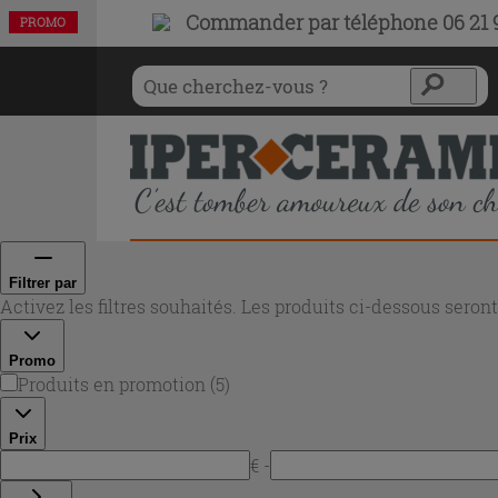
Commander par téléphone 06 21 9
PROMO
PROMO
PROMO
PROMO
PROMO
Filtrer par
Activez les filtres souhaités. Les produits ci-dessous sero
Promo
Produits en promotion
(
5
)
Prix
€ -