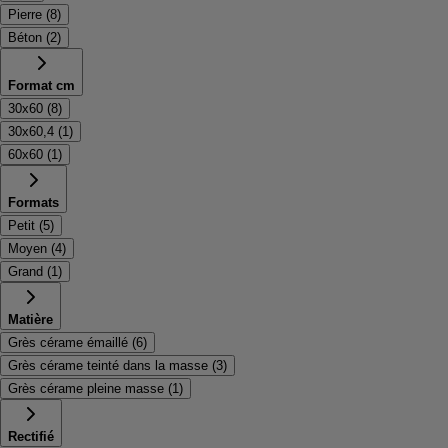
Pierre
(
8
)
Béton
(
2
)
Format cm
30x60
(
8
)
30x60,4
(
1
)
60x60
(
1
)
Formats
Petit
(
5
)
Moyen
(
4
)
Grand
(
1
)
Matière
Grès cérame émaillé
(
6
)
Grès cérame teinté dans la masse
(
3
)
Grès cérame pleine masse
(
1
)
Rectifié