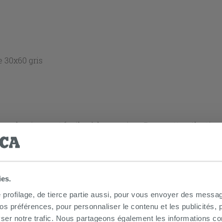
e 30x60 gris
aces lumineux et faciles à harmoniser. Dans cette sélectio
avec des surfaces mates ou légèrement structurées. Les nuanc
 motifs) pour un rendu naturel et non uniforme. Le format 3
r.
ies.
nt automatiquement mis à jour à chaque sélection.
e profilage, de tierce partie aussi, pour vous envoyer des messag
 préférences, pour personnaliser le contenu et les publicités, p
ser notre trafic. Nous partageons également les informations c