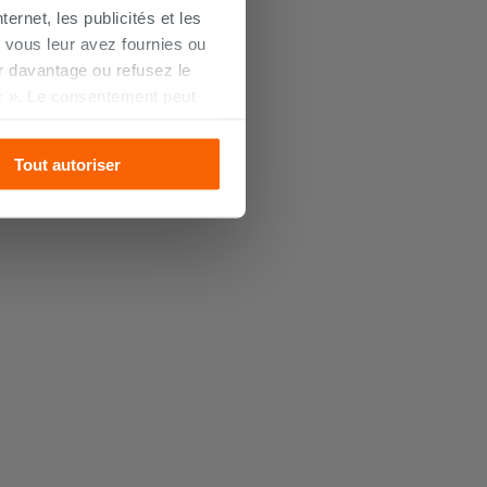
ernet, les publicités et les
 vous leur avez fournies ou
oir davantage ou refusez le
r ». Le consentement peut
s pourrez continuer à
Tout autoriser