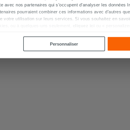
ite avec nos partenaires qui s’occupent d’analyser les données Int
tenaires pourraient combiner ces informations avec d’autres que
r de votre utilisation sur leurs services. Si vous souhaitez en sav
€
kies, ou à quelques-uns seulement,
cliquez ici
ou « personalize
Aller
la touche « Acceptez tout ». En cliquant sur la touche « X », vou
n des cookies techniques uniquement.
Personnaliser