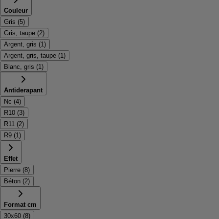
Couleur
Gris
(
5
)
Gris, taupe
(
2
)
Argent, gris
(
1
)
Argent, gris, taupe
(
1
)
Blanc, gris
(
1
)
Antiderapant
Nc
(
4
)
R10
(
3
)
R11
(
2
)
R9
(
1
)
Effet
Pierre
(
8
)
Béton
(
2
)
Format cm
30x60
(
8
)