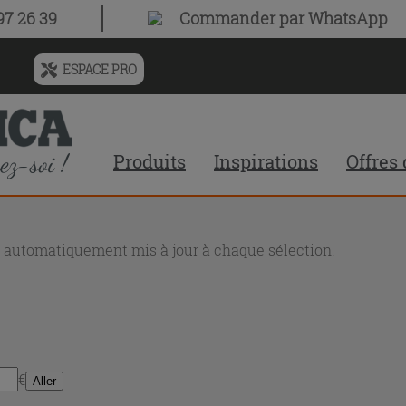
7 26 39
Commander par WhatsApp
ESPACE PRO
Menu
de
l'historique
des
Produits
Inspirations
Offres
recherches
et
du
contenu
recommandé
nt automatiquement mis à jour à chaque sélection.
du
site
€
Aller