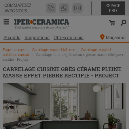
Liste
COMMANDEZ
ESPACE
des
PRO
AVEC NOUS
produits
Produits
Inspirations
Offres du mois
Magasins
Page d'accueil
\
Carrelage mural et faïence
\
Carrelage mural et
crédence cuisine
\
Carrelage cuisine grès cérame pleine masse effet pierre
rectifié - Project
CARRELAGE CUISINE GRÈS CÉRAME PLEINE
MASSE EFFET PIERRE RECTIFIÉ - PROJECT