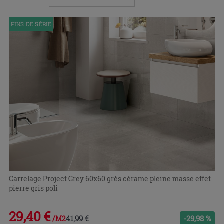
replier
ou
FINS DE SÉRIE
développer
le
menu.
Carrelage Project Grey 60x60 grès cérame pleine masse effet
pierre gris poli
29,40 €
41,99 €
-29,98 %
/M2