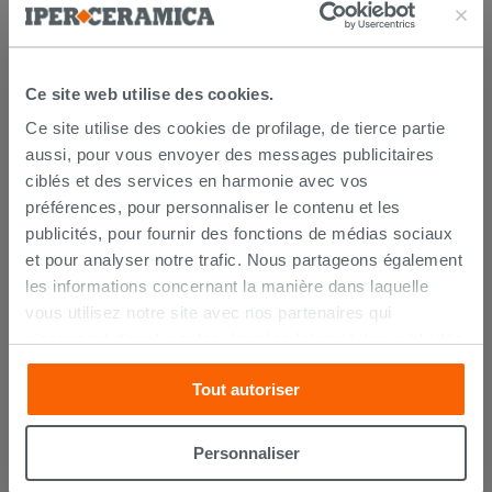
FINS DE SÉRIE
Ce site web utilise des cookies.
Ce site utilise des cookies de profilage, de tierce partie
aussi, pour vous envoyer des messages publicitaires
ciblés et des services en harmonie avec vos
préférences, pour personnaliser le contenu et les
publicités, pour fournir des fonctions de médias sociaux
et pour analyser notre trafic. Nous partageons également
les informations concernant la manière dans laquelle
vous utilisez notre site avec nos partenaires qui
s’occupent d’analyser les données Internet, les publicités
Plinthe Project Black poli 6,5x60
et les réseaux sociaux. Lesdits partenaires pourraient
Tout autoriser
combiner ces informations avec d’autres que vous leur
avez fournies ou qu’ils ont recueillies à partir de votre
5,59 €
7,99 €
-30,03 %
/PC
utilisation sur leurs services. Si vous souhaitez en savoir
Personnaliser
davantage ou refusez le consentement à tous les
FINS DE SÉRIE