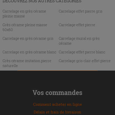
DÉCOUVREZ NOS AUTRES CATÉGORIES
Carrelage en grès cérame
Carrelage effet pierre gris
pleine masse
Grès cérame pleine masse
Carrelage effet pierre
60x60
Carrelage en grès cérame gris
Carrelage mural en grès
cérame
Carrelage en grès cérame blanc
Carrelage effet pierre blanc
Grès cérame imitation pierre
Carrelage gris clair effet pierre
naturelle
Vos commandes
Comment acheter en ligne
Délais et frais de livraison