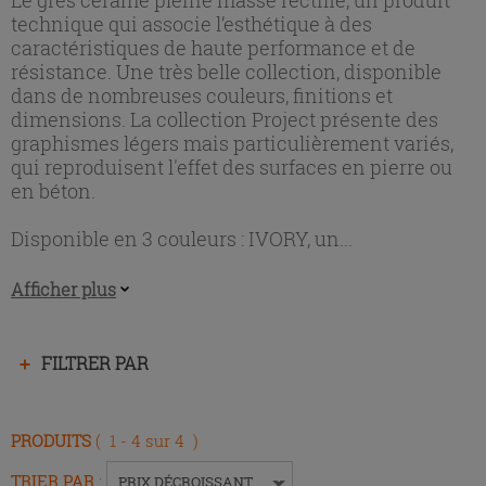
technique qui associe l’esthétique à des
caractéristiques de haute performance et de
résistance. Une très belle collection, disponible
dans de nombreuses couleurs, finitions et
dimensions. La collection Project présente des
graphismes légers mais particulièrement variés,
qui reproduisent l'effet des surfaces en pierre ou
en béton.
Disponible en 3 couleurs : IVORY, un...
Afficher plus
Appuyez
FILTRER PAR
sur
la
touche
PRODUITS
( 1 - 4 sur 4 )
Entrée
pour
TRIER PAR
:
PRIX DÉCROISSANT