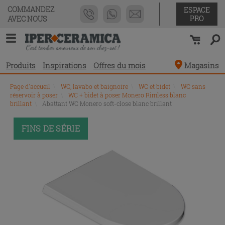
COMMANDEZ
ESPACE
PRO
AVEC NOUS
Produits
Inspirations
Offres du mois
Magasins
Page d'accueil
\
WC, lavabo et baignoire
\
WC et bidet
\
WC sans
réservoir à poser
\
WC + bidet à poser Monero Rimless blanc
brillant
\
Abattant WC Monero soft-close blanc brillant
PROMO
FINS DE SÉRIE