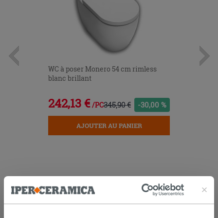
WC à poser Monero 54 cm rimless
blanc brillant
242,13 €
345,90 €
-30,00 %
/PC
AJOUTER AU PANIER