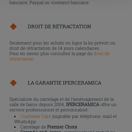
la touche « X », vous pourrez continuer à naviguer après
bancaire, Paypal ou virement bancaire.
l'installation des cookies techniques uniquement.
DROIT DE RÉTRACTATION
Seulement pour les achats en ligne la loi prévoit un
droit de rétractation de 14 jours calendaires.
Pour en savoir plus consultez la page du
droit de
rétractation
.
LA GARANTIE IPERCERAMICA
Spécialiste du carrelage et de l’aménagement de la
salle de bains depuis 2004,
IPERCERAMICA
offre un
service professionnel et personnalisé :
Customer Care
joignable par téléphone, mail et
WhatsApp
Carrelage de
Premier Choix
Garantie anti-casse
: remplacement gratuit ou