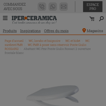
COMMANDEZ
ESPACE
PRO
AVEC NOUS
Produits
Inspirations
Offres du mois
Magasins
Page d'accueil
\
WC, lavabo et baignoire
\
WC et bidet
\
WC
surélevé PMR
\
WC PMR à poser sans réservoir Ponte Giulio
ROSSARI2
\
Abattant WC Pmr Ponte Giulio Rossari 2 ouverture
frontale blanc