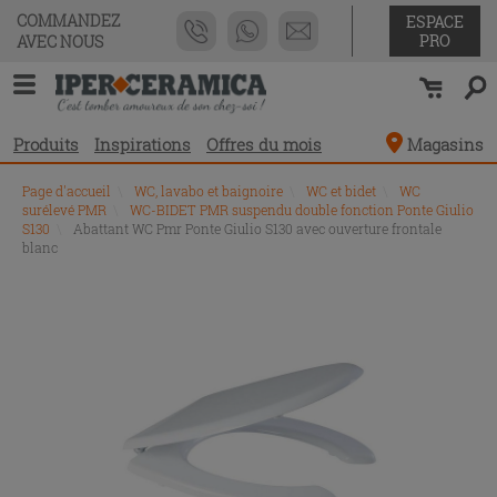
COMMANDEZ
ESPACE
PRO
AVEC NOUS
Produits
Inspirations
Offres du mois
Magasins
Page d'accueil
\
WC, lavabo et baignoire
\
WC et bidet
\
WC
surélevé PMR
\
WC-BIDET PMR suspendu double fonction Ponte Giulio
S130
\
Abattant WC Pmr Ponte Giulio S130 avec ouverture frontale
blanc