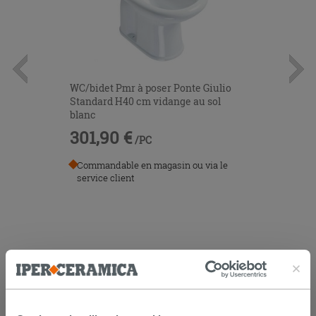
WC/bidet Pmr à poser Ponte Giulio
Standard H40 cm vidange au sol
blanc
301,90 €
/PC
Commandable en magasin ou via le
service client