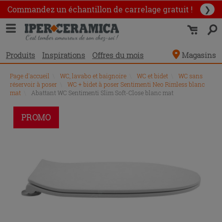
Commandez un échantillon
de carrelage gratuit !
❯
Produits
Inspirations
Offres du mois
Magasins
Page d'accueil
\
WC, lavabo et baignoire
\
WC et bidet
\
WC sans
réservoir à poser
\
WC + bidet à poser Sentimenti Neo Rimless blanc
mat
\
Abattant WC Sentimenti Slim Soft-Close blanc mat
PROMO