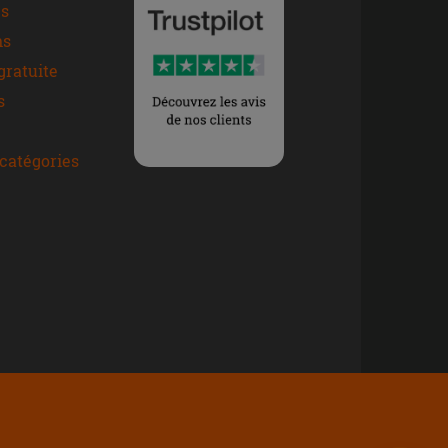
s
ns
gratuite
s
catégories