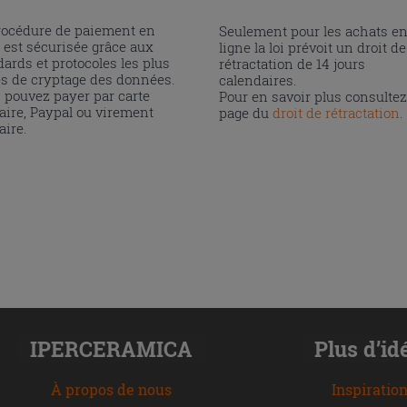
rocédure de paiement en
Seulement pour les achats e
 est sécurisée grâce aux
ligne la loi prévoit un droit de
ards et protocoles les plus
rétractation de 14 jours
és de cryptage des données.
calendaires.
 pouvez payer par carte
Pour en savoir plus consultez
aire, Paypal ou virement
page du
droit de rétractation
.
aire.
IPERCERAMICA
Plus d’id
À propos de nous
Inspiratio