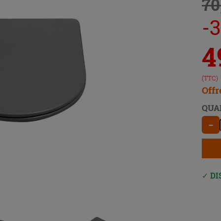
70
-
4
(TTC)
Offr
QUA
−
DI