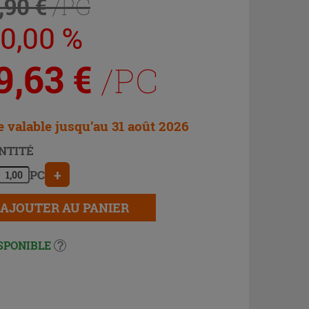
,90 €
/PC
30,00 %
9,63
€
/PC
e valable jusqu’au 31 août 2026
NTITÉ
+
PC
AJOUTER AU PANIER
SPONIBLE