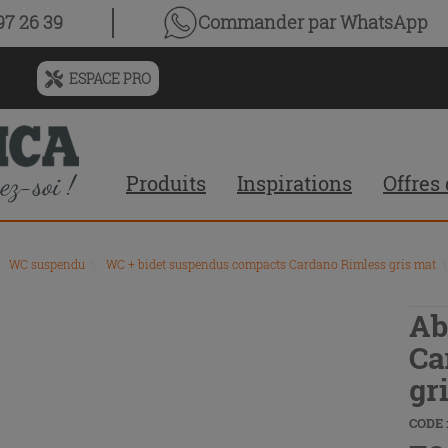
7 26 39
Commander par WhatsApp
ESPACE PRO
Menu
de
l'historique
des
Produits
Inspirations
Offres
recherches
et
du
contenu
WC suspendu
\
WC + bidet suspendus compacts Cardano Rimless gris mat
\
recommandé
du
site
Ab
Ca
gr
CODE :