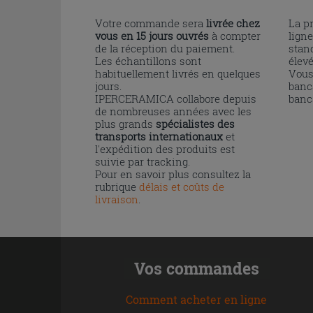
Votre commande sera
livrée chez
La p
vous en 15 jours ouvrés
à compter
ligne
de la réception du paiement.
stand
Les échantillons sont
élev
habituellement livrés en quelques
Vous
jours.
banc
IPERCERAMICA collabore depuis
banc
de nombreuses années avec les
plus grands
spécialistes des
transports internationaux
et
l'expédition des produits est
suivie par tracking.
Pour en savoir plus consultez la
rubrique
délais et coûts de
livraison
.
Vos commandes
Comment acheter en ligne