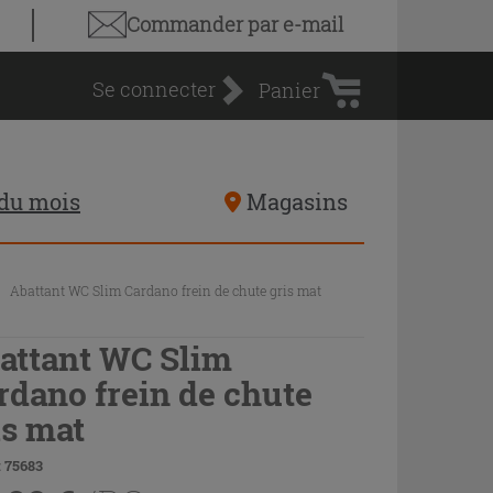
Panier
Commander par e-mail
d'achat
Se connecter
Panier
 du mois
Magasins
Abattant WC Slim Cardano frein de chute gris mat
attant WC Slim
rdano frein de chute
is mat
 75683