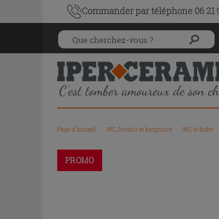
Commander par téléphone 06 21 9
Page d'accueil
\
WC, lavabo et baignoire
\
WC et bidet
\
PROMO