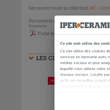
Découvrez toute la collection
WC + bide
Documents
( 1 - 1 sur 1 )
Documents
Fiche technique
Ce site web utilise des cook
Ce site utilise des cookies d
LES CLIENTS AYANT AC
services en harmonie avec vos
médias sociaux et pour analy
laquelle vous utilisez notre s
réseaux sociaux. Lesdits par
qu’ils ont recueillies à parti
PROMO
consentement à tous les coo
être exprimé en cliquant sur 
naviguer après l'installatio