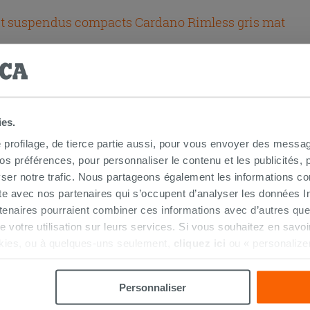
t suspendus compacts Cardano Rimless gris mat
ies.
e profilage, de tierce partie aussi, pour vous envoyer des messag
HETÉ CE PRODUIT ONT ÉGALEMENT A
 préférences, pour personnaliser le contenu et les publicités, p
ser notre trafic. Nous partageons également les informations c
ite avec nos partenaires qui s’occupent d’analyser les données Int
tenaires pourraient combiner ces informations avec d’autres que
r de votre utilisation sur leurs services. Si vous souhaitez en sav
PROMO
kies, ou à quelques-uns seulement,
cliquez ici
ou « personalize
la touche « Acceptez tout ». En cliquant sur la touche « X », vou
n des cookies techniques uniquement.
Personnaliser