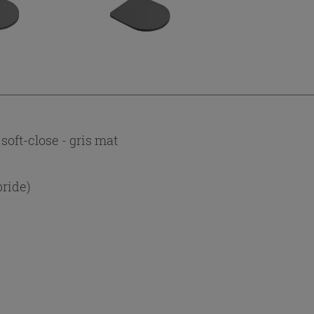
ft-close - gris mat
bride)