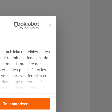
es publicitaires ciblés et des
CHETÉ
our fournir des fonctions de
oncernant la manière dans
ernet, les publicités et les
 vous leur avez fournies ou
oir davantage ou refusez le
r ». Le consentement peut
s pourrez continuer à
Tout autoriser