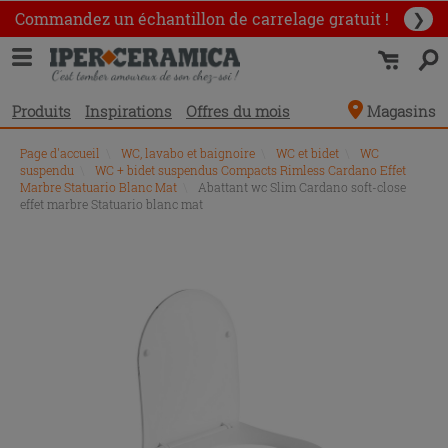
Commandez un échantillon
de carrelage gratuit !
❯
Produits
Inspirations
Offres du mois
Magasins
Page d'accueil
\
WC, lavabo et baignoire
\
WC et bidet
\
WC
suspendu
\
WC + bidet suspendus Compacts Rimless Cardano Effet
Marbre Statuario Blanc Mat
\
Abattant wc Slim Cardano soft-close
effet marbre Statuario blanc mat