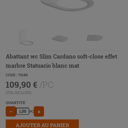
Abattant wc Slim Cardano soft-close effet
marbre Statuario blanc mat
CODE : 70188
109,90
€
/PC
(TVA INCLUSE)
QUANTITÉ
−
+
PC
AJOUTER AU PANIER