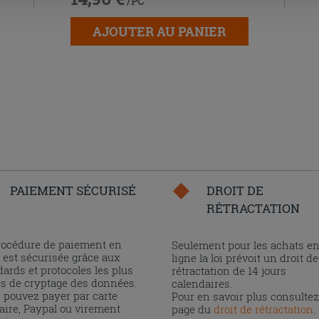
/PC
AJOUTER AU PANIER
PAIEMENT SÉCURISÉ
DROIT DE
RÉTRACTATION
rocédure de paiement en
Seulement pour les achats e
 est sécurisée grâce aux
ligne la loi prévoit un droit de
ards et protocoles les plus
rétractation de 14 jours
és de cryptage des données.
calendaires.
 pouvez payer par carte
Pour en savoir plus consultez
aire, Paypal ou virement
page du
droit de rétractation
.