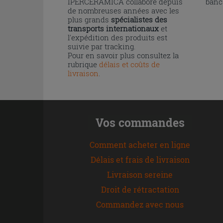
IPERCERAMICA collabore depuis
banc
de nombreuses années avec les
plus grands
spécialistes des
transports internationaux
et
l'expédition des produits est
suivie par tracking.
Pour en savoir plus consultez la
rubrique
délais et coûts de
livraison
.
Vos commandes
Comment acheter en ligne
Délais et frais de livraison
Livraison sereine
Droit de rétractation
Commandez avec nous