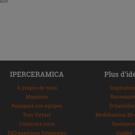
aire.
IPERCERAMICA
Plus d’id
À propos de nous
Inspiratio
Magasins
Nouveauté
Rejoignez nos équipes
Échantillo
Tour Virtuel
Modélisation 3D 
Contactez-nous
Tendance
FAQ questions fréquentes
Guides