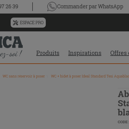
7 26 39
Commander par WhatsApp
ESPACE PRO
Menu
de
l'historique
des
Produits
Inspirations
Offres
recherches
et
du
contenu
WC sans réservoir à poser
\
WC + bidet à poser Ideal Standard Tesi Aquabla
recommandé
du
site
Ab
St
bl
CODE :