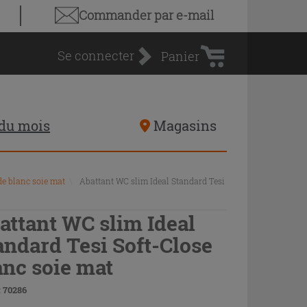
Panier
Commander par e-mail
d'achat
Se connecter
Panier
 du mois
Magasins
de blanc soie mat
\
Abattant WC slim Ideal Standard Tesi
attant WC slim Ideal
andard Tesi Soft-Close
anc soie mat
 70286