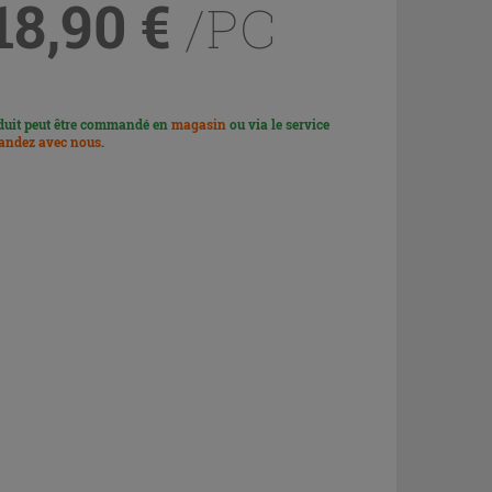
18,90
€
/PC
duit peut être commandé en
magasin
ou via le service
ndez avec nous
.