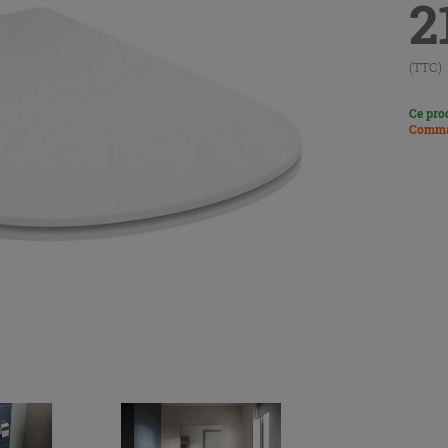
2
(TTC)
Ce pro
Comma