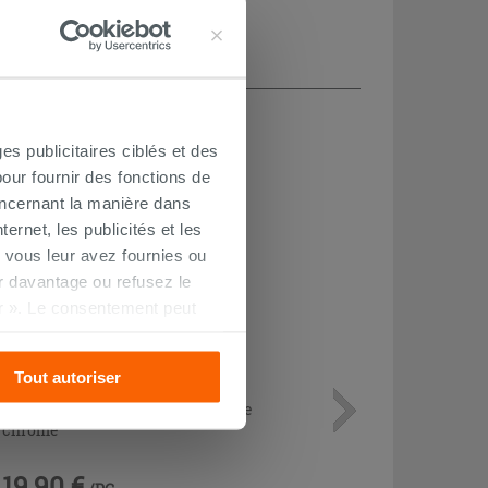
CHETÉ
es publicitaires ciblés et des
our fournir des fonctions de
oncernant la manière dans
ernet, les publicités et les
 vous leur avez fournies ou
oir davantage ou refusez le
r ». Le consentement peut
s pourrez continuer à
Tout autoriser
Siphon bidet en S 1'1/4 inspectable
chrome
19,90 €