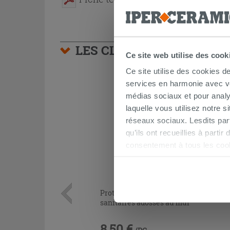
LES CLIENTS AYANT AC
Ce site web utilise des cook
Ce site utilise des cookies d
services en harmonie avec vos
médias sociaux et pour analy
laquelle vous utilisez notre s
réseaux sociaux. Lesdits par
qu’ils ont recueillies à parti
consentement à tous les coo
être exprimé en cliquant sur 
naviguer après l'installatio
Protection acoustique Otval pour
sanitaires adossés au mur
8,50 €