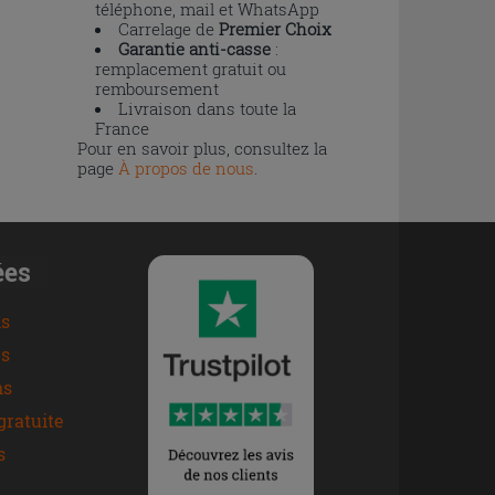
téléphone, mail et WhatsApp
Carrelage de
Premier Choix
Garantie anti-casse
:
remplacement gratuit ou
remboursement
Livraison dans toute la
France
Pour en savoir plus, consultez la
page
À propos de nous
.
ées
ns
s
ns
gratuite
s