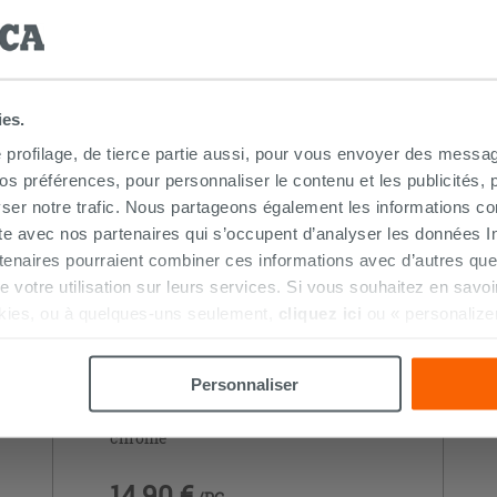
HETÉ CE PRODUIT ONT ÉGALEMENT A
ies.
e profilage, de tierce partie aussi, pour vous envoyer des messag
 préférences, pour personnaliser le contenu et les publicités, p
ser notre trafic. Nous partageons également les informations c
ite avec nos partenaires qui s’occupent d’analyser les données Int
tenaires pourraient combiner ces informations avec d’autres que
r de votre utilisation sur leurs services. Si vous souhaitez en sav
kies, ou à quelques-uns seulement,
cliquez ici
ou « personalize
la touche « Acceptez tout ». En cliquant sur la touche « X », vou
n des cookies techniques uniquement.
Personnaliser
Lot de 2 coudes sous lavabo 45° laiton
chromé
14,90 €