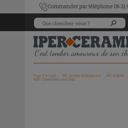
Commander par téléphone 06 21 9
Page d'accueil
\
WC, lavabo et baignoire
\
WC et bidet
\
Soft-Close blanc soie mat