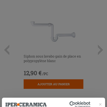
Siphon sous lavabo gain de place en
polypropylène blanc
12,90 €
/PC
AJOUTER AU PANIER