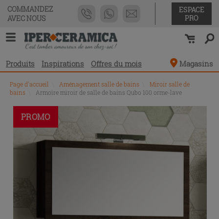
COMMANDEZ
ESPACE
PRO
AVEC NOUS
Produits
Inspirations
Offres du mois
Magasins
Page d'accueil
\
Aménagement salle de bains
\
Miroir salle de
bains
\
Armoire miroir de salle de bains Qubo 100 orme-lave
PROMO