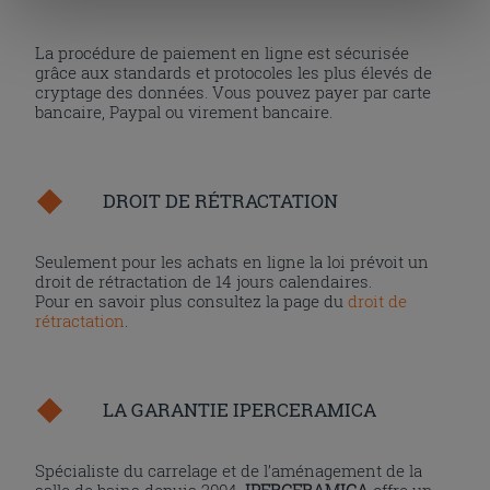
« personalizer ». Le consentement peut être exprimé en
cliquant sur la touche « Acceptez tout ». En cliquant sur
La procédure de paiement en ligne est sécurisée
la touche « X », vous pourrez continuer à naviguer après
grâce aux standards et protocoles les plus élevés de
l'installation des cookies techniques uniquement.
cryptage des données. Vous pouvez payer par carte
bancaire, Paypal ou virement bancaire.
DROIT DE RÉTRACTATION
Seulement pour les achats en ligne la loi prévoit un
droit de rétractation de 14 jours calendaires.
Pour en savoir plus consultez la page du
droit de
rétractation
.
LA GARANTIE IPERCERAMICA
Spécialiste du carrelage et de l’aménagement de la
salle de bains depuis 2004,
IPERCERAMICA
offre un