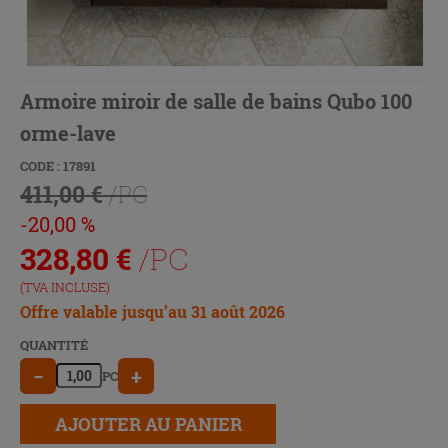
Armoire miroir de salle de bains Qubo 100
orme-lave
CODE : 17891
411,00 €
/PC
-20,00 %
328,80
€
/PC
(TVA INCLUSE)
Offre valable jusqu’au 31 août 2026
QUANTITÉ
−
+
PC
AJOUTER AU PANIER