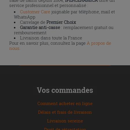
service professionnel et personnalisé :
Customer Care
joignable par téléphone, mail et
WhatsApp
Carrelage de
Premier Choix
Garantie anti-casse
: remplacement gratuit ou
remboursement
Livraison dans toute la France
Pour en savoir plus, consultez la page
À propos de
nous
.
Vos commandes
Comment acheter en ligne
Délais et frais de livraison
Livraison sereine
Droit de rétractation