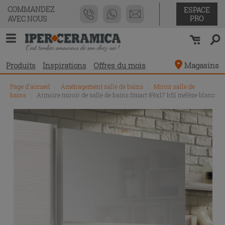
COMMANDEZ
ESPACE
PRO
AVEC NOUS
Produits
Inspirations
Offres du mois
Magasins
Page d'accueil
\
Aménagement salle de bains
\
Miroir salle de
bains
\
Armoire miroir de salle de bains Smart 89x17 h51 mélèze blanc