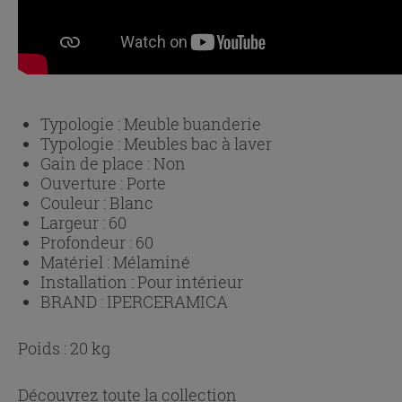
Typologie :
Meuble buanderie
Typologie :
Meubles bac à laver
Gain de place :
Non
Ouverture :
Porte
Couleur :
Blanc
Largeur :
60
Profondeur :
60
Matériel :
Mélaminé
Installation :
Pour intérieur
BRAND :
IPERCERAMICA
Poids : 20 kg
Découvrez toute la collection