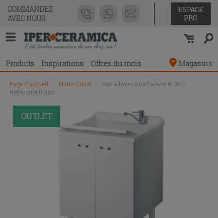
COMMANDEZ
ESPACE
PRO
AVEC NOUS
Produits
Inspirations
Offres du mois
Magasins
Page d'accueil
\
Notre Outlet
\
Bac à laver Arcobaleno 60x60
mélaminé blanc
OUTLET