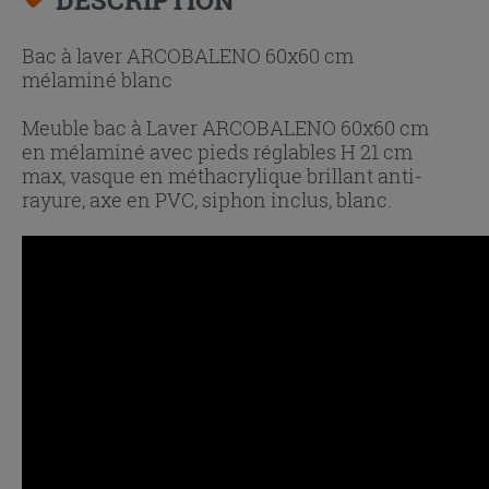
Bac à laver ARCOBALENO 60x60 cm
mélaminé blanc
Meuble bac à Laver ARCOBALENO 60x60 cm
en mélaminé avec pieds réglables H 21 cm
max, vasque en méthacrylique brillant anti-
rayure, axe en PVC, siphon inclus, blanc.