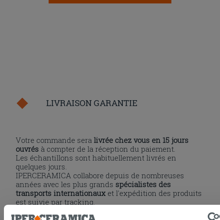
LIVRAISON GARANTIE
Votre commande sera
livrée chez vous en 15 jours
ouvrés
à compter de la réception du paiement.
Les échantillons sont habituellement livrés en
quelques jours.
IPERCERAMICA collabore depuis de nombreuses
années avec les plus grands
spécialistes des
transports internationaux
et l'expédition des produits
est suivie par tracking.
Pour en savoir plus consultez la rubrique
délais et
coûts de livraison
.