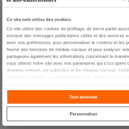
PAIEMENT SÉCURISÉ
Ce site web utilise des cookies.
Ce site utilise des cookies de profilage, de tierce partie auss
envoyer des messages publicitaires ciblés et des services 
La procédure de paiement en ligne est sécurisée
avec vos préférences, pour personnaliser le contenu et les pu
grâce aux standards et protocoles les plus élevés de
cryptage des données. Vous pouvez payer par carte
fournir des fonctions de médias sociaux et pour analyser notr
bancaire, Paypal ou virement bancaire.
partageons également les informations concernant la manièr
vous utilisez notre site avec nos partenaires qui s’occupent 
données Internet, les publicités et les réseaux sociaux. Lesd
DROIT DE RÉTRACTATION
pourraient combiner ces informations avec d’autres que vous
fournies ou qu’ils ont recueillies à partir de votre utilisation s
services. Si vous souhaitez en savoir davantage ou refusez 
Seulement pour les achats en ligne la loi prévoit un
Tout autoriser
droit de rétractation de 14 jours calendaires.
consentement à tous les cookies, ou à quelques-uns seulem
Pour en savoir plus consultez la page du
droit de
ou « personalizer ». Le consentement peut être exprimé en cl
rétractation
.
touche « Acceptez tout ». En cliquant sur la touche « X », v
Personnaliser
continuer à naviguer après l'installation des cookies techniq
uniquement.