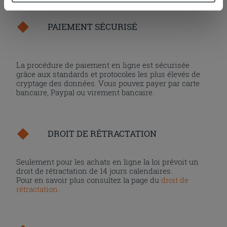
cookies, ou à quelques-uns seulement,
cliquez ici
ou
« personalizer ». Le consentement peut être exprimé en
PAIEMENT SÉCURISÉ
cliquant sur la touche « Acceptez tout ». En cliquant sur
la touche « X », vous pourrez continuer à naviguer après
l'installation des cookies techniques uniquement.
La procédure de paiement en ligne est sécurisée
grâce aux standards et protocoles les plus élevés de
cryptage des données. Vous pouvez payer par carte
bancaire, Paypal ou virement bancaire.
DROIT DE RÉTRACTATION
Seulement pour les achats en ligne la loi prévoit un
droit de rétractation de 14 jours calendaires.
Pour en savoir plus consultez la page du
droit de
rétractation
.