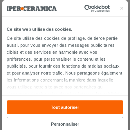
Ce site web utilise des cookies.
Ce site utilise des cookies de profilage, de tierce partie
aussi, pour vous envoyer des messages publicitaires
ciblés et des services en harmonie avec vos
LIVRAISON GARANTIE
préférences, pour personnaliser le contenu et les
publicités, pour fournir des fonctions de médias sociaux
et pour analyser notre trafic. Nous partageons également
les informations concernant la manière dans laquelle
Votre commande sera
livrée chez vous en 15 jours
ouvrés
à compter de la réception du paiement.
vous utilisez notre site avec nos partenaires qui
Les échantillons sont habituellement livrés en
s’occupent d’analyser les données Internet, les publicités
quelques jours.
et les réseaux sociaux. Lesdits partenaires pourraient
IPERCERAMICA collabore depuis de nombreuses
Tout autoriser
années avec les plus grands
spécialistes des
combiner ces informations avec d’autres que vous leur
transports internationaux
et l'expédition des produits
avez fournies ou qu’ils ont recueillies à partir de votre
est suivie par tracking.
utilisation sur leurs services. Si vous souhaitez en savoir
Pour en savoir plus consultez la rubrique
délais et
Personnaliser
coûts de livraison
.
davantage ou refusez le consentement à tous les