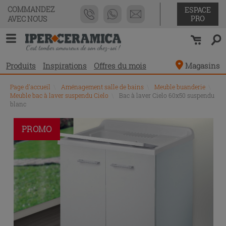
COMMANDEZ
ESPACE
PRO
AVEC NOUS
Produits
Inspirations
Offres du mois
Magasins
Page d'accueil
\
Aménagement salle de bains
\
Meuble buanderie
\
Meuble bac à laver suspendu Cielo
\
Bac à laver Cielo 60x50 suspendu
blanc
PROMO