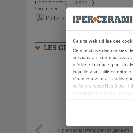
Documents
( 1 - 1 sur 1 )
Documents
Fiche technique
Ce site web utilise des cook
LES CLIENTS AYANT AC
Ce site utilise des cookies d
services en harmonie avec vos
médias sociaux et pour analy
laquelle vous utilisez notre s
réseaux sociaux. Lesdits par
qu’ils ont recueillies à parti
consentement à tous les coo
être exprimé en cliquant sur 
naviguer après l'installatio
Siphon sous lavabo gain de place en