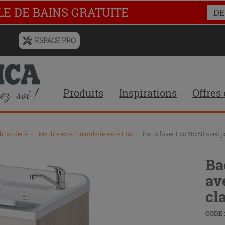
LE DE BAINS GRATUITE
DE
ESPACE PRO
Menu
de
l'historique
des
Produits
Inspirations
Offres
recherches
et
du
contenu
buanderie
\
Meuble evier buanderie série Eco
\
Bac à laver Eco 50x50 avec po
recommandé
du
site
Ba
av
cla
CODE :