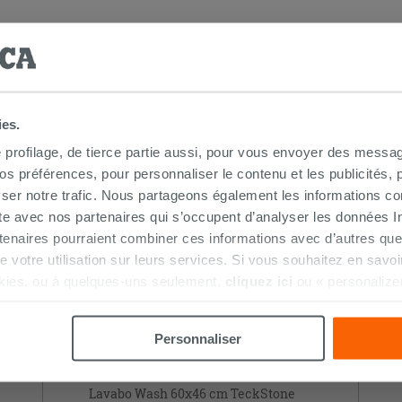
ies.
HETÉ CE PRODUIT ONT ÉGALEMENT A
e profilage, de tierce partie aussi, pour vous envoyer des messag
 préférences, pour personnaliser le contenu et les publicités, p
ser notre trafic. Nous partageons également les informations c
ite avec nos partenaires qui s’occupent d’analyser les données Int
SÉLECTION IPERCERAMICA
tenaires pourraient combiner ces informations avec d’autres que
r de votre utilisation sur leurs services. Si vous souhaitez en sav
kies, ou à quelques-uns seulement,
cliquez ici
ou « personalize
la touche « Acceptez tout ». En cliquant sur la touche « X », vou
n des cookies techniques uniquement.
Personnaliser
Lavabo Wash 60x46 cm TeckStone