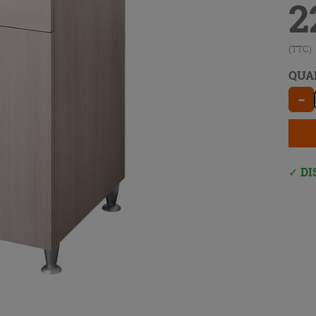
2
(TTC)
QUA
−
DI