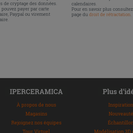
és de cryptage des données.
calendaires.
 pouvez payer par carte
Pour en savoir plus consultez
aire, Paypal ou virement
page du
droit de rétractation
.
aire.
IPERCERAMICA
Plus d’id
À propos de nous
Inspiratio
Magasins
Nouveauté
Rejoignez nos équipes
Échantillo
Tour Virtuel
Modélisation 3D 