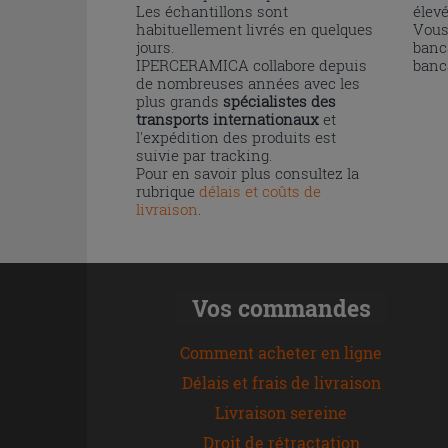
Les échantillons sont
élev
habituellement livrés en quelques
Vous
jours.
banc
IPERCERAMICA collabore depuis
banc
de nombreuses années avec les
plus grands
spécialistes des
transports internationaux
et
l'expédition des produits est
suivie par tracking.
Pour en savoir plus consultez la
rubrique
délais et coûts de
livraison
.
Vos commandes
Comment acheter en ligne
Délais et frais de livraison
Livraison sereine
Droit de rétractation