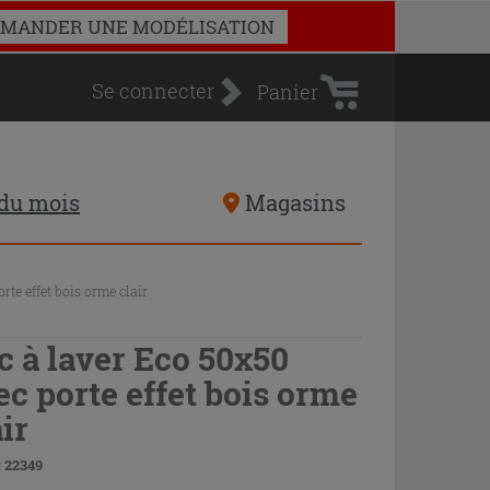
Panier
MANDER UNE MODÉLISATION
d'achat
Se connecter
Panier
 du mois
Magasins
rte effet bois orme clair
c à laver Eco 50x50
ec porte effet bois orme
ir
 22349