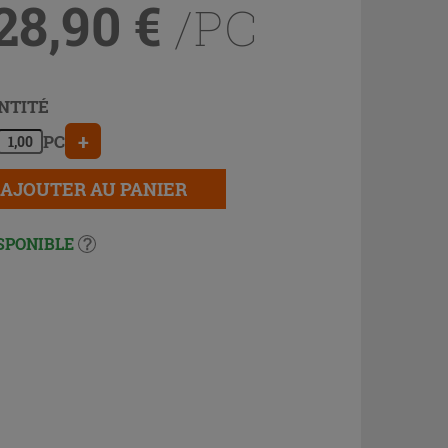
28,90
€
/PC
NTITÉ
+
PC
AJOUTER AU PANIER
SPONIBLE