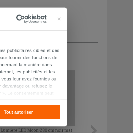
CHETÉ
es publicitaires ciblés et des
our fournir des fonctions de
oncernant la manière dans
ernet, les publicités et les
PROMO
 vous leur avez fournies ou
oir davantage ou refusez le
r ». Le consentement peut
s pourrez continuer à
Tout autoriser
Lumière LED Moon Ø80 cm noir mat