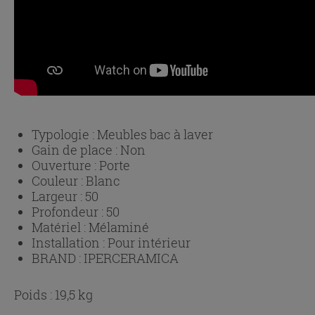
Typologie :
Meubles bac à laver
Gain de place :
Non
Ouverture :
Porte
Couleur :
Blanc
Largeur :
50
Profondeur :
50
Matériel :
Mélaminé
Installation :
Pour intérieur
BRAND :
IPERCERAMICA
Poids : 19,5 kg