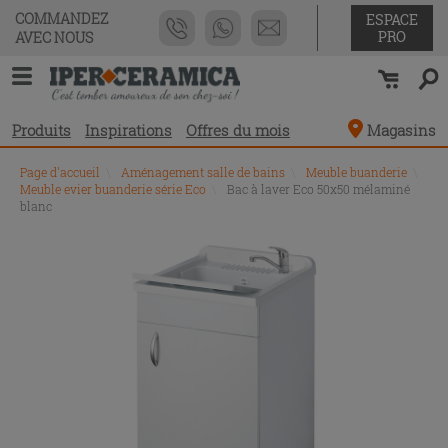
COMMANDEZ
ESPACE
PRO
AVEC NOUS
Produits
Inspirations
Offres du mois
Magasins
Page d'accueil
\
Aménagement salle de bains
\
Meuble buanderie
\
Meuble evier buanderie série Eco
\
Bac à laver Eco 50x50 mélaminé
blanc