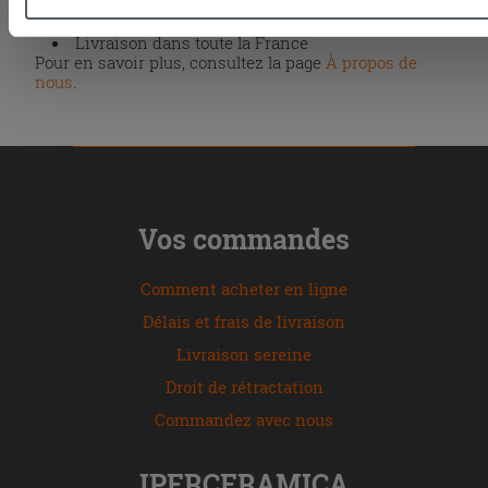
Garantie anti-casse
: remplacement gratuit ou
continuer à naviguer après l'installation des cookies techniq
remboursement
uniquement.
Livraison dans toute la France
Pour en savoir plus, consultez la page
À propos de
nous
.
Vos commandes
Comment acheter en ligne
Délais et frais de livraison
Livraison sereine
Droit de rétractation
Commandez avec nous
IPERCERAMICA