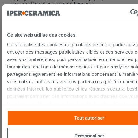
bancaire, Paypal ou virement bancaire.
DROIT DE RÉTRACTATION
Ce site web utilise des cookies.
Ce site utilise des cookies de profilage, de tierce partie auss
Seulement pour les achats en ligne la loi prévoit un
droit de rétractation de 14 jours calendaires.
envoyer des messages publicitaires ciblés et des services 
Pour en savoir plus consultez la page du
droit de
avec vos préférences, pour personnaliser le contenu et les pu
rétractation
.
fournir des fonctions de médias sociaux et pour analyser notr
partageons également les informations concernant la manièr
vous utilisez notre site avec nos partenaires qui s’occupent 
LA GARANTIE IPERCERAMICA
données Internet, les publicités et les réseaux sociaux. Lesd
pourraient combiner ces informations avec d’autres que vous
fournies ou qu’ils ont recueillies à partir de votre utilisation s
Spécialiste du carrelage et de l’aménagement de la
salle de bains depuis 2004,
IPERCERAMICA
offre un
services. Si vous souhaitez en savoir davantage ou refusez 
service professionnel et personnalisé :
Tout autoriser
consentement à tous les cookies, ou à quelques-uns seulem
Customer Care
joignable par téléphone, mail et
ou « personalizer ». Le consentement peut être exprimé en cl
WhatsApp
Carrelage de
Premier Choix
touche « Acceptez tout ». En cliquant sur la touche « X », v
Personnaliser