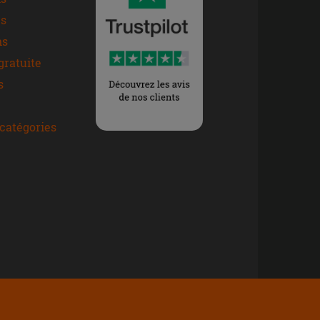
s
ns
gratuite
s
catégories