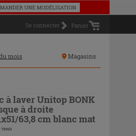
Panier
MANDER UNE MODÉLISATION
d'achat
Se connecter
Panier
 du mois
Magasins
c à laver Unitop BONK
sque à droite
1x51/63,8 cm blanc mat
 78993