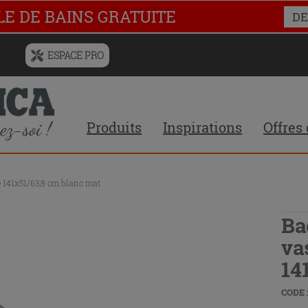
LE DE BAINS GRATUITE
DE
ESPACE PRO
Menu
de
l'historique
des
Produits
Inspirations
Offres
recherches
et
du
contenu
 141x51/63,8 cm blanc mat
recommandé
du
site
Ba
va
14
CODE :