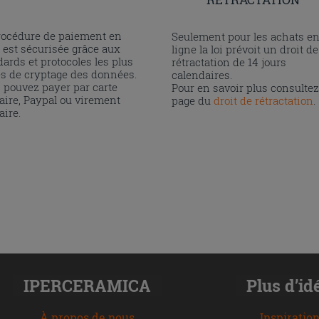
rocédure de paiement en
Seulement pour les achats e
 est sécurisée grâce aux
ligne la loi prévoit un droit de
ards et protocoles les plus
rétractation de 14 jours
és de cryptage des données.
calendaires.
 pouvez payer par carte
Pour en savoir plus consultez
aire, Paypal ou virement
page du
droit de rétractation
.
aire.
IPERCERAMICA
Plus d’id
À propos de nous
Inspiratio