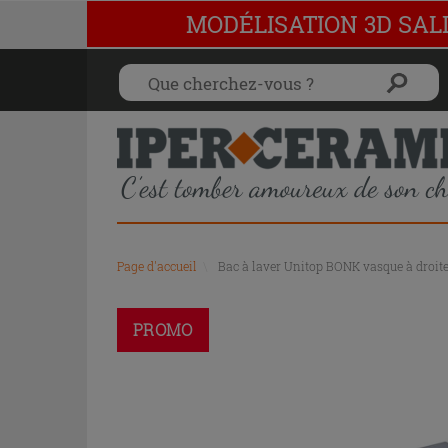
MODÉLISATION 3D SAL
Page d'accueil
\
Bac à laver Unitop BONK vasque à droite
PROMO