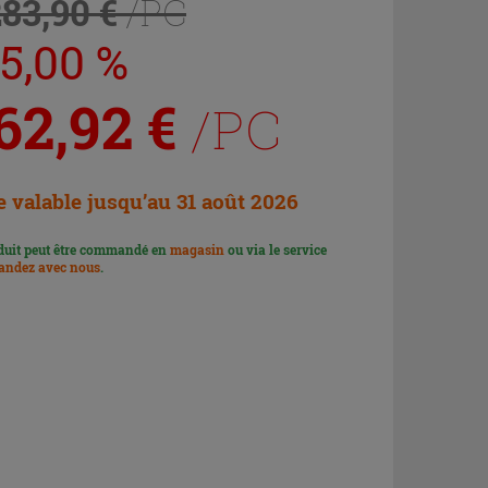
283,90 €
/PC
25,00 %
62,92
€
/PC
e valable jusqu’au 31 août 2026
duit peut être commandé en
magasin
ou via le service
ndez avec nous
.