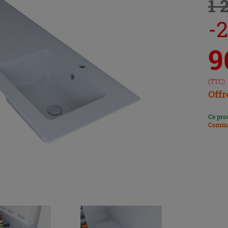
1 
-
9
(TTC)
Offr
Ce pro
Comma