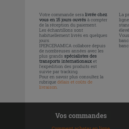
Votre commande sera
livrée chez
La p
vous en 15 jours ouvrés
à compter
ligne
de la réception du paiement.
stand
Les échantillons sont
élev
habituellement livrés en quelques
Vous
jours.
banc
IPERCERAMICA collabore depuis
banc
de nombreuses années avec les
plus grands
spécialistes des
transports internationaux
et
l'expédition des produits est
suivie par tracking.
Pour en savoir plus consultez la
rubrique
délais et coûts de
livraison
.
Vos commandes
Comment acheter en ligne