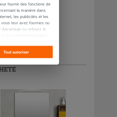
our fournir des fonctions de
oncernant la manière dans
ernet, les publicités et les
 vous leur avez fournies ou
oir davantage ou refusez le
r ». Le consentement peut
s pourrez continuer à
Tout autoriser
CHETÉ