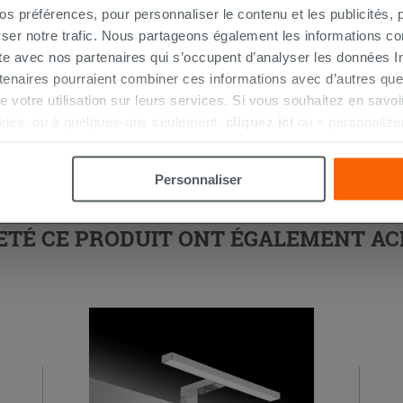
 préférences, pour personnaliser le contenu et les publicités, p
ser notre trafic. Nous partageons également les informations c
ite avec nos partenaires qui s’occupent d’analyser les données Int
tenaires pourraient combiner ces informations avec d’autres que
r de votre utilisation sur leurs services. Si vous souhaitez en sav
kies, ou à quelques-uns seulement,
cliquez ici
ou « personalize
la touche « Acceptez tout ». En cliquant sur la touche « X », vou
n des cookies techniques uniquement.
Personnaliser
HETÉ CE PRODUIT ONT ÉGALEMENT A