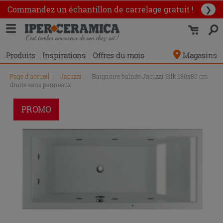
Commandez un échantillon
de carrelage gratuit !
❯
Produits
Inspirations
Offres du mois
Magasins
Page d'accueil
\
Jacuzzi
\
Baignoire balnéo Jacuzzi Silk 180x80 cm
droite sans panneaux
PROMO