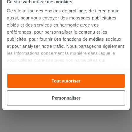
Ce site web utilise des cookies.
Ce site utilise des cookies de profilage, de tierce partie
aussi, pour vous envoyer des messages publicitaires
ciblés et des services en harmonie avec vos
préférences, pour personnaliser le contenu et les
Kerakoll h40 No Limits blanc 25Kg -
publicités, pour fournir des fonctions de médias sociaux
colle multifonction
et pour analyser notre trafic. Nous partageons également
les informations concernant la manière dans laquelle
26,99 €
/PC
vous utilisez notre site avec nos partenaires qui
s’occupent d’analyser les données Internet, les publicités
AJOUTER AU PANIER
et les réseaux sociaux. Lesdits partenaires pourraient
Tout autoriser
combiner ces informations avec d’autres que vous leur
avez fournies ou qu’ils ont recueillies à partir de votre
utilisation sur leurs services. Si vous souhaitez en savoir
Personnaliser
davantage ou refusez le consentement à tous les
cookies, ou à quelques-uns seulement,
cliquez ici
ou
« personalizer ». Le consentement peut être exprimé en
cliquant sur la touche « Acceptez tout ». En cliquant sur
la touche « X », vous pourrez continuer à naviguer après