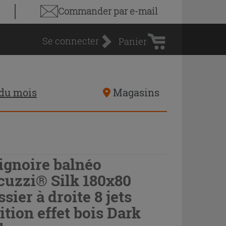
Panier
Commander par e-mail
d'achat
Se connecter
Panier
 du mois
Magasins
ignoire balnéo
cuzzi® Silk 180x80
ssier à droite 8 jets
nition effet bois Dark