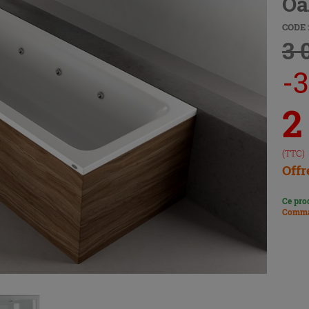
Oa
CODE :
3 
-3
2
(TTC)
Offr
Ce pro
Comma