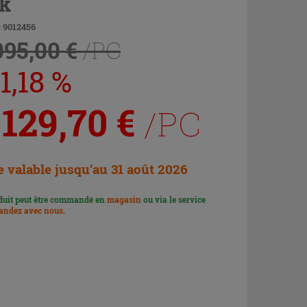
k
 9012456
095,00 €
/PC
1,18 %
 129,70
€
/PC
e valable jusqu’au 31 août 2026
duit peut être commandé en
magasin
ou via le service
ndez avec nous
.