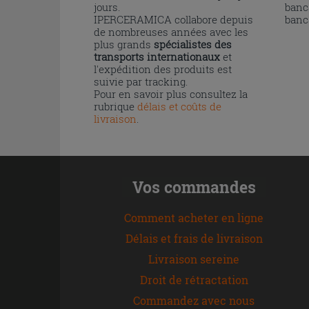
jours.
banc
IPERCERAMICA collabore depuis
banc
de nombreuses années avec les
plus grands
spécialistes des
transports internationaux
et
l'expédition des produits est
suivie par tracking.
Pour en savoir plus consultez la
rubrique
délais et coûts de
livraison
.
Vos commandes
Comment acheter en ligne
Délais et frais de livraison
Livraison sereine
Droit de rétractation
Commandez avec nous