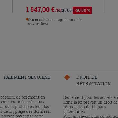
1 547,00 €
2 210,00 €
-30,00 %
/PC
Commandable en magasin ou via le
service client
PAIEMENT SÉCURISÉ
DROIT DE
RÉTRACTATION
rocédure de paiement en
Seulement pour les achats e
 est sécurisée grâce aux
ligne la loi prévoit un droit de
ards et protocoles les plus
rétractation de 14 jours
és de cryptage des données.
calendaires.
 pouvez payer par carte
Pour en savoir plus consultez