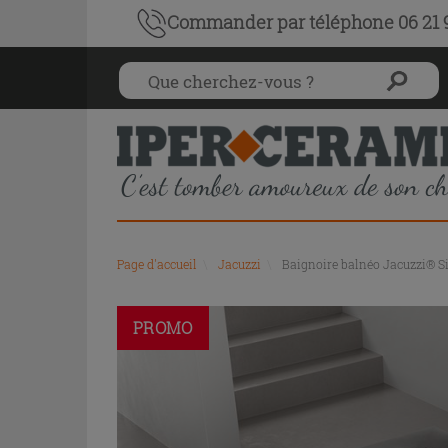
Commander par téléphone 06 21 9
Page d'accueil
\
Jacuzzi
\
Baignoire balnéo Jacuzzi® Silk
PROMO