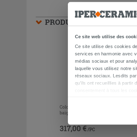
PRODUITS FRÉQUEMMEN
Ce site web utilise des cook
Ce site utilise des cookies d
services en harmonie avec vos
médias sociaux et pour analy
laquelle vous utilisez notre s
réseaux sociaux. Lesdits par
qu’ils ont recueillies à parti
consentement à tous les coo
être exprimé en cliquant sur 
naviguer après l'installatio
Colonne de vidange Jacuzzi Silk pour
baignoire balnéo avec sortie
317,00 €
/PC