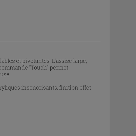
bles et pivotantes. L'assise large,
La commande "Touch" permet
luse.
liques insonorisants, finition effet