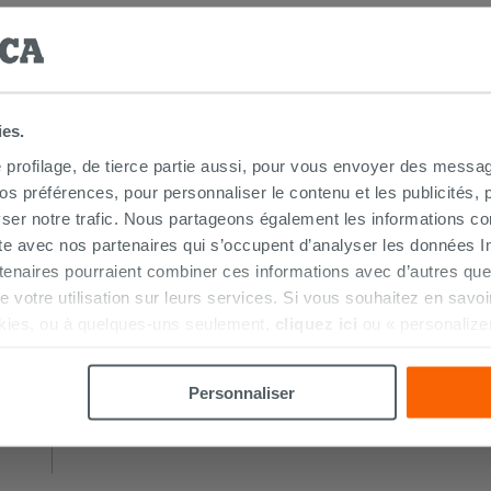
T ACHETÉS ENSEMBLE
ies.
e profilage, de tierce partie aussi, pour vous envoyer des messag
 préférences, pour personnaliser le contenu et les publicités, p
ser notre trafic. Nous partageons également les informations c
ite avec nos partenaires qui s’occupent d’analyser les données Int
tenaires pourraient combiner ces informations avec d’autres que
r de votre utilisation sur leurs services. Si vous souhaitez en sav
kies, ou à quelques-uns seulement,
cliquez ici
ou « personalize
la touche « Acceptez tout ». En cliquant sur la touche « X », vou
n des cookies techniques uniquement.
Personnaliser