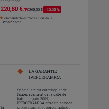
chêne foncé
220,80 €
368,00 €
-40,00 %
/PC
Commandable en magasin ou via le
service client
LA GARANTIE
IPERCERAMICA
n
Spécialiste du carrelage et de
l’aménagement de la salle de
bains depuis 2004,
IPERCERAMICA
offre un service
 la
professionnel et personnalisé :