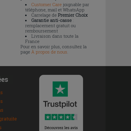
Customer Care
joignable par
téléphone, mail et WhatsApp
Carrelage de
Premier Choix
Garantie anti-casse
:
remplacement gratuit ou
remboursement
Livraison dans toute la
France
Pour en savoir plus, consultez la
page
À propos de nous
.
ées
ns
s
ns
gratuite
s