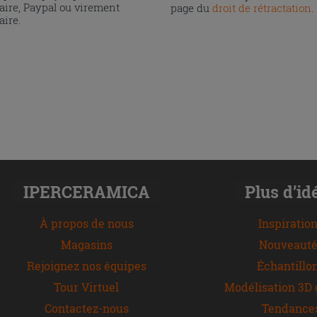
aire, Paypal ou virement
page du
droit de rétractation
.
aire.
IPERCERAMICA
Plus d’id
À propos de nous
Inspiratio
Magasins
Nouveauté
Rejoignez nos équipes
Échantillo
Tour Virtuel
Modélisation 3D 
Contactez-nous
Tendance