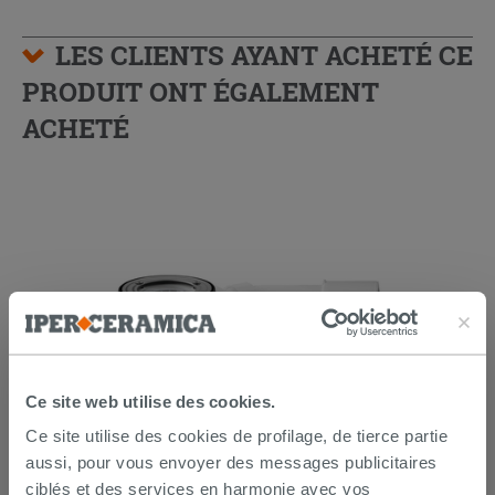
LES CLIENTS AYANT ACHETÉ CE
PRODUIT ONT ÉGALEMENT
ACHETÉ
Ce site web utilise des cookies.
Bonde douche Madrid Ø 90 mm avec
Ce site utilise des cookies de profilage, de tierce partie
bride inox
aussi, pour vous envoyer des messages publicitaires
ciblés et des services en harmonie avec vos