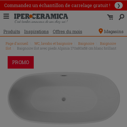
Commandez un échantillon
de carrelage gratuit !
❯
Produits
Inspirations
Offres du mois
Magasins
Page d'accueil
\
WC, lavabo et baignoire
\
Baignoire
\
Baignoire
îlot
\
Baignoire îlot avec pieds Alpinia 170x80x58 cm blanc brillant
PROMO