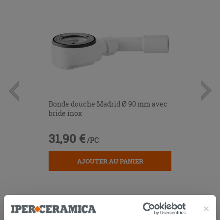
Bonde douche Madrid Ø 90 mm avec
bride inox
31,90 €
/PC
AJOUTER AU PANIER