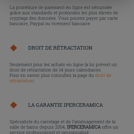
cliquant sur la touche « Acceptez tout ». En cliquant sur
La procédure de paiement en ligne est sécurisée
la touche « X », vous pourrez continuer à naviguer après
grâce aux standards et protocoles les plus élevés de
cryptage des données. Vous pouvez payer par carte
l'installation des cookies techniques uniquement.
bancaire, Paypal ou virement bancaire.
DROIT DE RÉTRACTATION
Seulement pour les achats en ligne la loi prévoit un
droit de rétractation de 14 jours calendaires.
Pour en savoir plus consultez la page du
droit de
rétractation
.
LA GARANTIE IPERCERAMICA
Spécialiste du carrelage et de l’aménagement de la
salle de bains depuis 2004,
IPERCERAMICA
offre un
service professionnel et personnalisé :