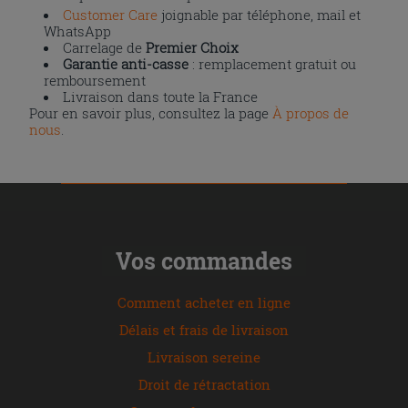
Customer Care
joignable par téléphone, mail et
WhatsApp
Carrelage de
Premier Choix
Garantie anti-casse
: remplacement gratuit ou
remboursement
Livraison dans toute la France
Pour en savoir plus, consultez la page
À propos de
nous
.
Vos commandes
Comment acheter en ligne
Délais et frais de livraison
Livraison sereine
Droit de rétractation