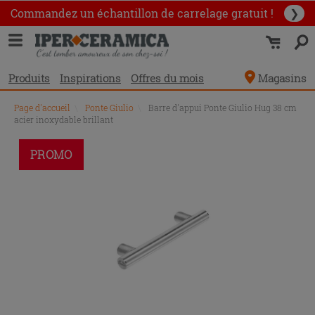
Commandez un échantillon
de carrelage gratuit !
❯
Produits
Inspirations
Offres du mois
Magasins
Page d'accueil
\
Ponte Giulio
\
Barre d'appui Ponte Giulio Hug 38 cm
acier inoxydable brillant
PROMO