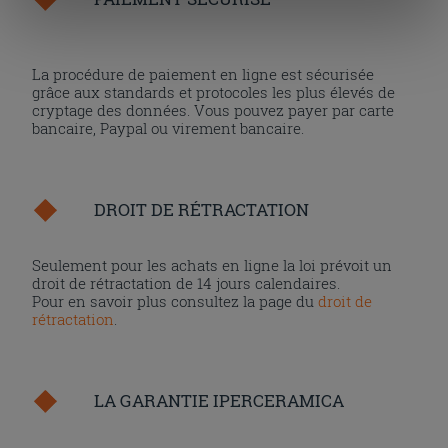
« personalizer ». Le consentement peut être exprimé en
cliquant sur la touche « Acceptez tout ». En cliquant sur
la touche « X », vous pourrez continuer à naviguer après
La procédure de paiement en ligne est sécurisée
l'installation des cookies techniques uniquement.
grâce aux standards et protocoles les plus élevés de
cryptage des données. Vous pouvez payer par carte
bancaire, Paypal ou virement bancaire.
DROIT DE RÉTRACTATION
Seulement pour les achats en ligne la loi prévoit un
droit de rétractation de 14 jours calendaires.
Pour en savoir plus consultez la page du
droit de
rétractation
.
LA GARANTIE IPERCERAMICA