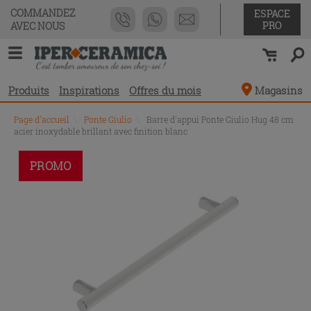
COMMANDEZ
ESPACE
PRO
AVEC NOUS
Produits
Inspirations
Offres du mois
Magasins
Page d'accueil
\
Ponte Giulio
\
Barre d'appui Ponte Giulio Hug 48 cm
acier inoxydable brillant avec finition blanc
PROMO