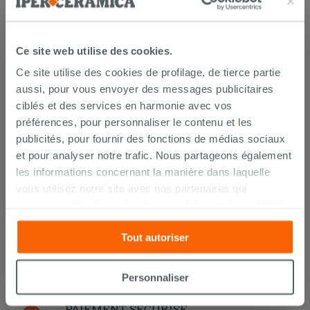
Ce site web utilise des cookies.
Ce site utilise des cookies de profilage, de tierce partie
aussi, pour vous envoyer des messages publicitaires
LIVRAISON GARANTIE
ciblés et des services en harmonie avec vos
préférences, pour personnaliser le contenu et les
publicités, pour fournir des fonctions de médias sociaux
et pour analyser notre trafic. Nous partageons également
Votre commande sera
livrée chez vous en 15 jours
ouvrés
à compter de la réception du paiement.
les informations concernant la manière dans laquelle
Les échantillons sont habituellement livrés en
vous utilisez notre site avec nos partenaires qui
quelques jours.
s’occupent d’analyser les données Internet, les publicités
IPERCERAMICA collabore depuis de nombreuses
années avec les plus grands
spécialistes des
et les réseaux sociaux. Lesdits partenaires pourraient
transports internationaux
et l'expédition des produits
Tout autoriser
combiner ces informations avec d’autres que vous leur
est suivie par tracking.
avez fournies ou qu’ils ont recueillies à partir de votre
Pour en savoir plus consultez la rubrique
délais et
coûts de livraison
.
utilisation sur leurs services. Si vous souhaitez en savoir
Personnaliser
davantage ou refusez le consentement à tous les
cookies, ou à quelques-uns seulement,
cliquez ici
ou
PAIEMENT SÉCURISÉ