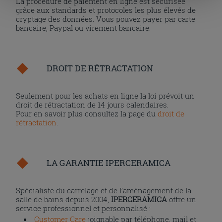
La procédure de paiement en ligne est sécurisée
cliquant sur la touche « Acceptez tout ». En cliquant sur
grâce aux standards et protocoles les plus élevés de
la touche « X », vous pourrez continuer à naviguer après
cryptage des données. Vous pouvez payer par carte
l'installation des cookies techniques uniquement.
bancaire, Paypal ou virement bancaire.
DROIT DE RÉTRACTATION
Seulement pour les achats en ligne la loi prévoit un
droit de rétractation de 14 jours calendaires.
Pour en savoir plus consultez la page du
droit de
rétractation
.
LA GARANTIE IPERCERAMICA
Spécialiste du carrelage et de l’aménagement de la
salle de bains depuis 2004,
IPERCERAMICA
offre un
service professionnel et personnalisé :
Customer Care
joignable par téléphone, mail et