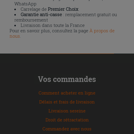
WhatsApp
Carrelage de
Premier Choix
Garantie anti-casse
: remplacement gratuit ou
remboursement
Livraison dans toute la France
Pour en savoir plus, consultez la page
À propos de
nous
.
Vos commandes
Comment acheter en ligne
Délais et frais de livraison
Livraison sereine
Droit de rétractation
Commandez avec nous