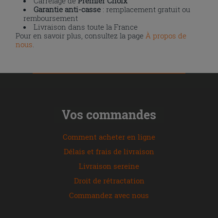
Carrelage de
Premier Choix
Garantie anti-casse
: remplacement gratuit ou
remboursement
Livraison dans toute la France
Pour en savoir plus, consultez la page
À propos de
nous
.
Vos commandes
Comment acheter en ligne
Délais et frais de livraison
Livraison sereine
Droit de rétractation
Commandez avec nous