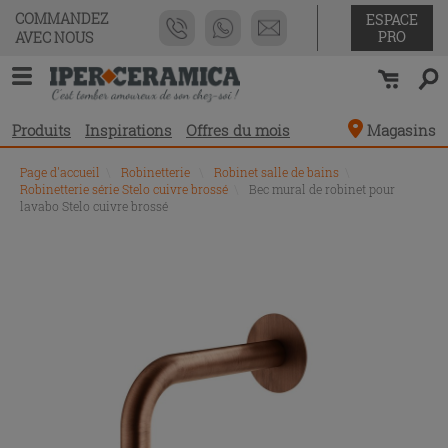
COMMANDEZ
ESPACE
PRO
AVEC NOUS
Produits
Inspirations
Offres du mois
Magasins
Page d'accueil
\
Robinetterie
\
Robinet salle de bains
\
Robinetterie série Stelo cuivre brossé
\
Bec mural de robinet pour
lavabo Stelo cuivre brossé