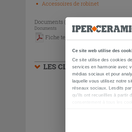
Accessoires de robinet
Documents
( 1 - 1 sur 1 )
Documents
Fiche technique
Ce site web utilise des cook
Ce site utilise des cookies d
LES CLIENTS AYANT AC
services en harmonie avec vos
médias sociaux et pour analy
laquelle vous utilisez notre s
réseaux sociaux. Lesdits par
qu’ils ont recueillies à parti
consentement à tous les coo
être exprimé en cliquant sur 
naviguer après l'installatio