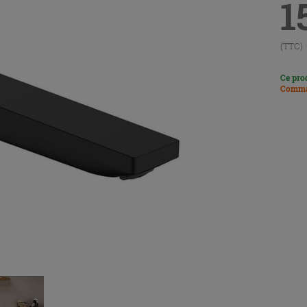
1
(TTC)
Ce pro
Comma