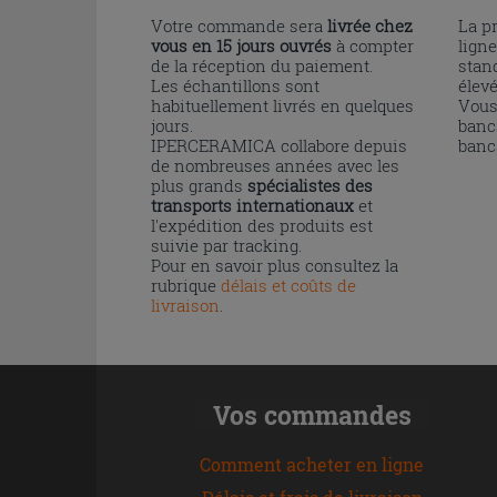
Votre commande sera
livrée chez
La p
vous en 15 jours ouvrés
à compter
ligne
de la réception du paiement.
stand
Les échantillons sont
élev
habituellement livrés en quelques
Vous
jours.
banc
IPERCERAMICA collabore depuis
banc
de nombreuses années avec les
plus grands
spécialistes des
transports internationaux
et
l'expédition des produits est
suivie par tracking.
Pour en savoir plus consultez la
rubrique
délais et coûts de
livraison
.
Vos commandes
Comment acheter en ligne