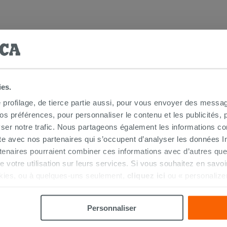
ies.
e profilage, de tierce partie aussi, pour vous envoyer des messag
HETÉ CE PRODUIT ONT ÉGALEMENT A
 préférences, pour personnaliser le contenu et les publicités, p
ser notre trafic. Nous partageons également les informations c
ite avec nos partenaires qui s’occupent d’analyser les données Int
tenaires pourraient combiner ces informations avec d’autres que
r de votre utilisation sur leurs services. Si vous souhaitez en sav
kies, ou à quelques-uns seulement,
cliquez ici
ou « personalize
la touche « Acceptez tout ». En cliquant sur la touche « X », vou
n des cookies techniques uniquement.
Personnaliser