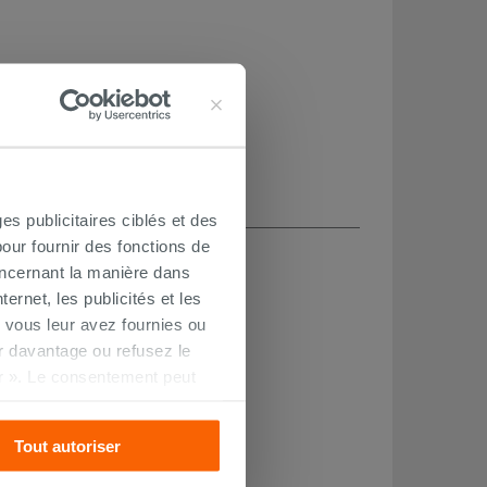
es publicitaires ciblés et des
CHETÉ
our fournir des fonctions de
oncernant la manière dans
ernet, les publicités et les
 vous leur avez fournies ou
oir davantage ou refusez le
r ». Le consentement peut
s pourrez continuer à
Tout autoriser