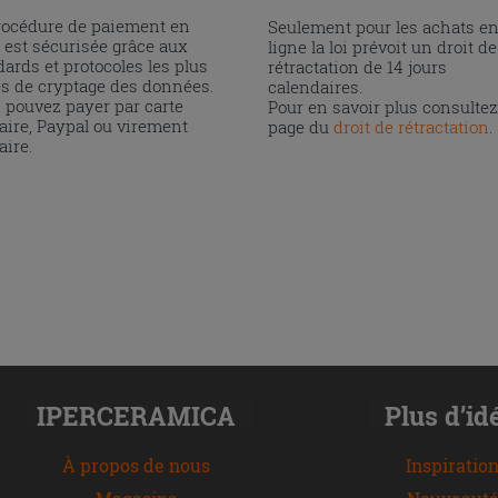
rocédure de paiement en
Seulement pour les achats e
 est sécurisée grâce aux
ligne la loi prévoit un droit de
ards et protocoles les plus
rétractation de 14 jours
és de cryptage des données.
calendaires.
 pouvez payer par carte
Pour en savoir plus consultez
aire, Paypal ou virement
page du
droit de rétractation
.
aire.
IPERCERAMICA
Plus d’id
À propos de nous
Inspiratio