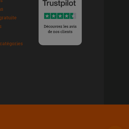
s
ns
gratuite
s
catégories