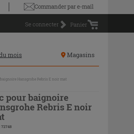
Panier
Commander par e-mail
d'achat
Se connecter
Panier
 du mois
Magasins
 baignoire Hansgrohe Rebris E noir mat
c pour baignoire
nsgrohe Rebris E noir
t
 72748