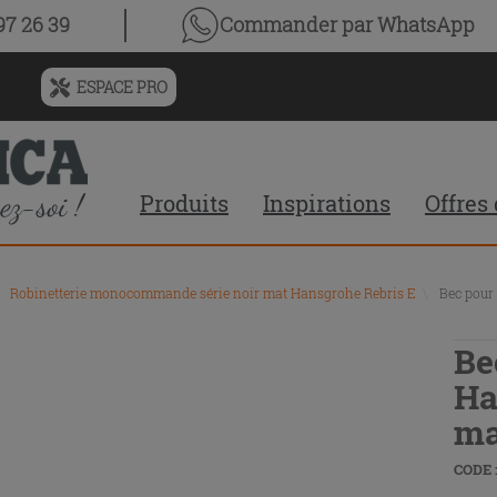
7 26 39
Commander par WhatsApp
ESPACE PRO
Menu
de
l'historique
des
Produits
Inspirations
Offres
recherches
et
du
contenu
Robinetterie monocommande série noir mat Hansgrohe Rebris E
\
Bec pour
recommandé
du
site
Be
Ha
ma
CODE :