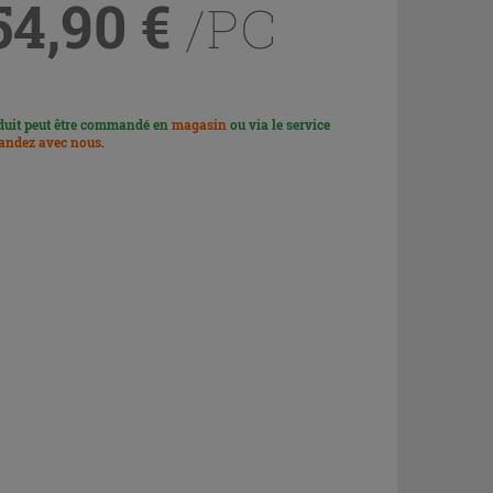
54,90
€
/PC
duit peut être commandé en
magasin
ou via le service
ndez avec nous
.