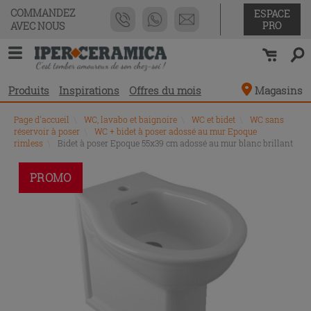
COMMANDEZ
ESPACE
PRO
AVEC NOUS
Produits
Inspirations
Offres du mois
Magasins
Page d'accueil
\
WC, lavabo et baignoire
\
WC et bidet
\
WC sans
réservoir à poser
\
WC + bidet à poser adossé au mur Epoque
rimless
\
Bidet à poser Epoque 55x39 cm adossé au mur blanc brillant
PROMO