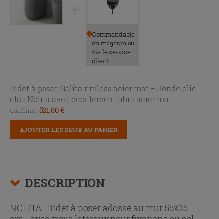
Commandable
en magasin ou
via le service
client
Bidet à poser Nolita rimless acier mat +
Bonde clic
clac Nolita avec écoulement libre acier mat
521,80 €
Combiné:
AJOUTER LES DEUX AU PANIER
DESCRIPTION
NOLITA : Bidet à poser adossé au mur 55x35
cm - avec trous latéraux pour fixations au sol