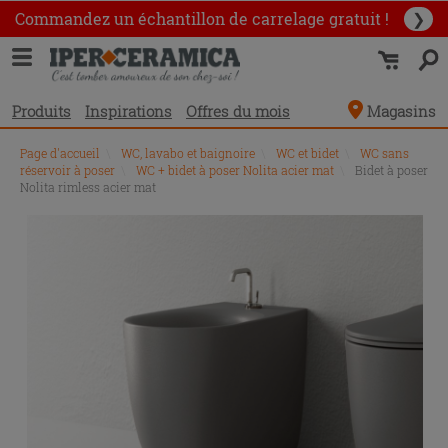
Commandez un échantillon
de carrelage gratuit !
❯
Produits
Inspirations
Offres du mois
Magasins
Page d'accueil
\
WC, lavabo et baignoire
\
WC et bidet
\
WC sans
réservoir à poser
\
WC + bidet à poser Nolita acier mat
\
Bidet à poser
Nolita rimless acier mat