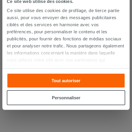
Ce site web utilise des cookies.
Ce site utilise des cookies de profilage, de tierce partie
aussi, pour vous envoyer des messages publicitaires
ciblés et des services en harmonie avec vos
préférences, pour personnaliser le contenu et les
WC à poser Nolita rimless acier mat
publicités, pour fournir des fonctions de médias sociaux
et pour analyser notre trafic. Nous partageons également
les informations concernant la manière dans laquelle
452,90 €
/PC
vous utilisez notre site avec nos partenaires qui
s’occupent d’analyser les données Internet, les publicités
Commandable en magasin ou via le
service client
et les réseaux sociaux. Lesdits partenaires pourraient
Tout autoriser
combiner ces informations avec d’autres que vous leur
avez fournies ou qu’ils ont recueillies à partir de votre
utilisation sur leurs services. Si vous souhaitez en savoir
Personnaliser
davantage ou refusez le consentement à tous les
cookies, ou à quelques-uns seulement,
cliquez ici
ou
« personalizer ». Le consentement peut être exprimé en
cliquant sur la touche « Acceptez tout ». En cliquant sur
la touche « X », vous pourrez continuer à naviguer après