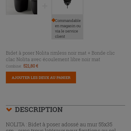
Commandable
en magasin ou
via le service
client
Bidet à poser Nolita rimless noir mat +
Bonde clic
clac Nolita avec écoulement libre noir mat
521,80 €
Combiné:
AJOUTER LES DEUX AU PANIER
DESCRIPTION
NOLITA : Bidet à poser adossé au mur 55x35
cm - avec trous latéraux pour fixations au sol