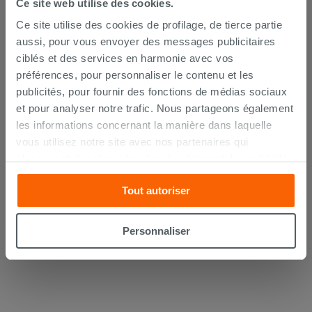
Ce site web utilise des cookies.
Ce site utilise des cookies de profilage, de tierce partie
aussi, pour vous envoyer des messages publicitaires
ciblés et des services en harmonie avec vos
préférences, pour personnaliser le contenu et les
Abattant WC Nolita Soft-Close noir
publicités, pour fournir des fonctions de médias sociaux
mat
et pour analyser notre trafic. Nous partageons également
les informations concernant la manière dans laquelle
209,90 €
/PC
vous utilisez notre site avec nos partenaires qui
s’occupent d’analyser les données Internet, les publicités
Commandable en magasin ou via le
service client
et les réseaux sociaux. Lesdits partenaires pourraient
Tout autoriser
combiner ces informations avec d’autres que vous leur
avez fournies ou qu’ils ont recueillies à partir de votre
utilisation sur leurs services. Si vous souhaitez en savoir
Personnaliser
davantage ou refusez le consentement à tous les
cookies, ou à quelques-uns seulement,
cliquez ici
ou
« personalizer ». Le consentement peut être exprimé en
cliquant sur la touche « Acceptez tout ». En cliquant sur
la touche « X », vous pourrez continuer à naviguer après