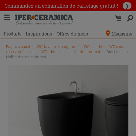
Commandez un échantillon
de carrelage gratuit !
❯
Produits
Inspirations
Offres du mois
Magasins
Page d'accueil
\
WC, lavabo et baignoire
\
WC et bidet
\
WC sans
réservoir à poser
\
WC + bidet à poser Nolita noir mat
\
Bidet à poser
Nolita rimless noir mat