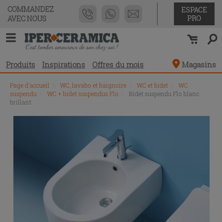
COMMANDEZ
ESPACE
PRO
AVEC NOUS
Produits
Inspirations
Offres du mois
Magasins
Page d'accueil
\
WC, lavabo et baignoire
\
WC et bidet
\
WC
suspendu
\
WC + bidet suspendus Flo
\
Bidet suspendu Flo blanc
brillant