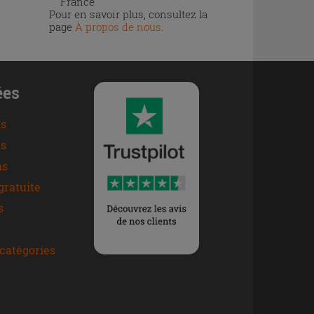
France
Pour en savoir plus, consultez la
page
À propos de nous
.
ées
ns
s
ns
gratuite
s
catégories