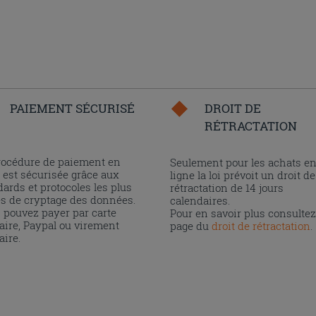
PAIEMENT SÉCURISÉ
DROIT DE
RÉTRACTATION
rocédure de paiement en
Seulement pour les achats e
 est sécurisée grâce aux
ligne la loi prévoit un droit de
ards et protocoles les plus
rétractation de 14 jours
és de cryptage des données.
calendaires.
 pouvez payer par carte
Pour en savoir plus consultez
aire, Paypal ou virement
page du
droit de rétractation
.
aire.