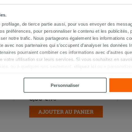
ies.
e profilage, de tierce partie aussi, pour vous envoyer des messag
 préférences, pour personnaliser le contenu et les publicités, p
ser notre trafic. Nous partageons également les informations c
ite avec nos partenaires qui s’occupent d’analyser les données Int
tenaires pourraient combiner ces informations avec d’autres que
r de votre utilisation sur leurs services. Si vous souhaitez en sav
kies, ou à quelques-uns seulement,
cliquez ici
ou « personalize
la touche « Acceptez tout ». En cliquant sur la touche « X », vou
Protection acoustique Otval pour
n des cookies techniques uniquement.
sanitaires adossés au mur
Personnaliser
8,50 €
/PC
AJOUTER AU PANIER