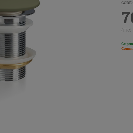
CODE :
7
(TTC)
Ce pro
Comma