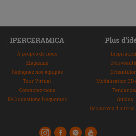
IPERCERAMICA
Plus d’id
À propos de nous
Inspiratio
Magasins
Nouveauté
Rejoignez nos équipes
Échantillo
Tour Virtuel
Modélisation 3D 
Contactez-nous
Tendance
FAQ questions fréquentes
Guides
Découvrez d'autres 