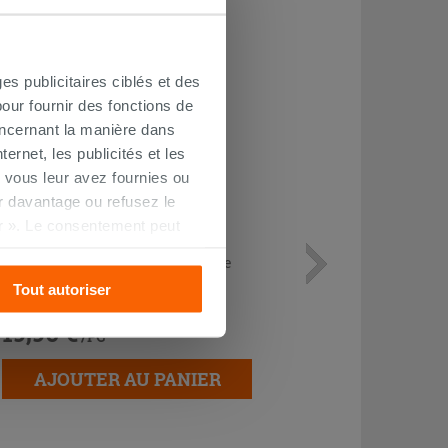
es publicitaires ciblés et des
our fournir des fonctions de
oncernant la manière dans
ernet, les publicités et les
 vous leur avez fournies ou
oir davantage ou refusez le
r ». Le consentement peut
s pourrez continuer à
Siphon bidet en S 1'1/4 inspectable
chrome
Tout autoriser
19,90 €
/PC
AJOUTER AU PANIER