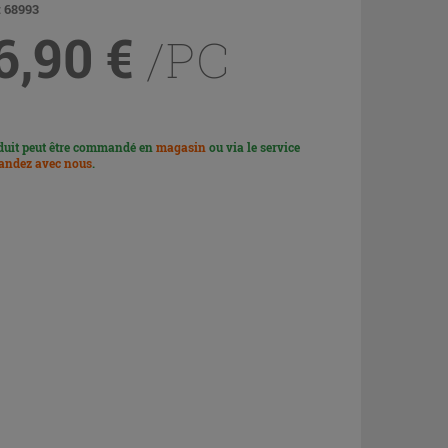
 68993
6,90
€
/PC
duit peut être commandé en
magasin
ou via le service
ndez avec nous
.