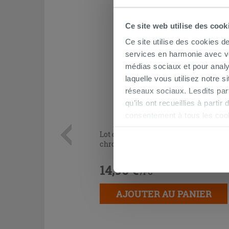
Ce site web utilise des cook
Ce site utilise des cookies d
services en harmonie avec vos
médias sociaux et pour analy
laquelle vous utilisez notre s
réseaux sociaux. Lesdits par
qu’ils ont recueillies à parti
consentement à tous les coo
être exprimé en cliquant sur 
Lot de 2 coudes sous lavabo 45° laiton
naviguer après l'installatio
chromé
14,90 €
/PC
AJOUTER AU PANIER