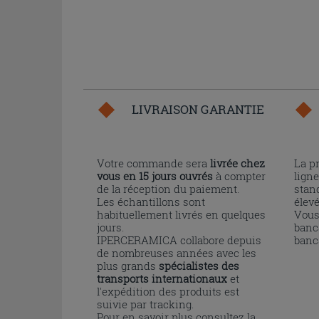
LIVRAISON GARANTIE
Votre commande sera
livrée chez
La p
vous en 15 jours ouvrés
à compter
ligne
de la réception du paiement.
stand
Les échantillons sont
élev
habituellement livrés en quelques
Vous
jours.
banc
IPERCERAMICA collabore depuis
banc
de nombreuses années avec les
plus grands
spécialistes des
transports internationaux
et
l'expédition des produits est
suivie par tracking.
Pour en savoir plus consultez la