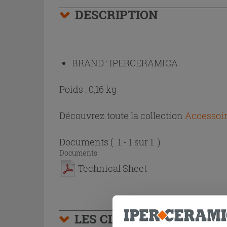
DESCRIPTION
BRAND :
IPERCERAMICA
Poids : 0,16 kg
Découvrez toute la collection
Accessoir
Documents
( 1 - 1 sur 1 )
Documents
Technical Sheet
LES CLIENTS AYANT AC