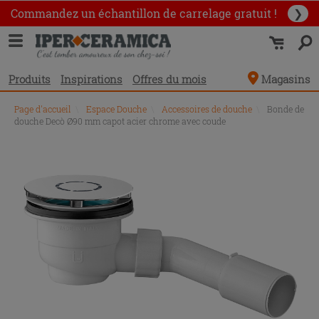
Commandez un échantillon
de carrelage gratuit !
❯
Produits
Inspirations
Offres du mois
Magasins
Page d'accueil
\
Espace Douche
\
Accessoires de douche
\
Bonde de
douche Decò Ø90 mm capot acier chrome avec coude