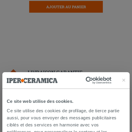
AJOUTER AU PANIER
LIVRAISON GARANTIE
Votre commande sera
livrée chez vous en 15 jours
ouvrés
à compter de la réception du paiement.
Ce site web utilise des cookies.
Les échantillons sont habituellement livrés en
quelques jours.
Ce site utilise des cookies de profilage, de tierce partie
IPERCERAMICA collabore depuis de nombreuses
aussi, pour vous envoyer des messages publicitaires
années avec les plus grands
spécialistes des
ciblés et des services en harmonie avec vos
transports internationaux
et l'expédition des produits
est suivie par tracking.
préférences, pour personnaliser le contenu et les