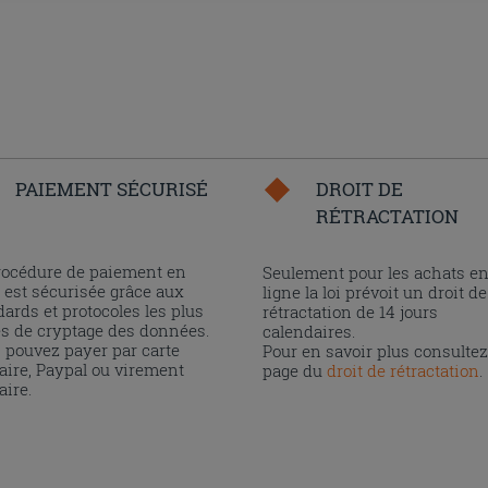
PAIEMENT SÉCURISÉ
DROIT DE
RÉTRACTATION
rocédure de paiement en
Seulement pour les achats e
 est sécurisée grâce aux
ligne la loi prévoit un droit de
ards et protocoles les plus
rétractation de 14 jours
és de cryptage des données.
calendaires.
 pouvez payer par carte
Pour en savoir plus consultez
aire, Paypal ou virement
page du
droit de rétractation
.
aire.