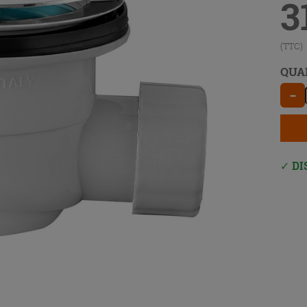
3
(TTC)
QUA
−
DI