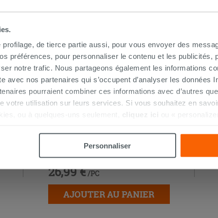
HETÉ CE PRODUIT ONT ÉGALEMENT A
ies.
e profilage, de tierce partie aussi, pour vous envoyer des messag
 préférences, pour personnaliser le contenu et les publicités, p
ser notre trafic. Nous partageons également les informations c
ite avec nos partenaires qui s’occupent d’analyser les données Int
tenaires pourraient combiner ces informations avec d’autres que
r de votre utilisation sur leurs services. Si vous souhaitez en sav
kies, ou à quelques-uns seulement,
cliquez ici
ou « personalize
la touche « Acceptez tout ». En cliquant sur la touche « X », vou
Kerakoll h40 No Limits blanc 25Kg -
n des cookies techniques uniquement.
Personnaliser
colle multifonction
26,99 €
/PC
AJOUTER AU PANIER