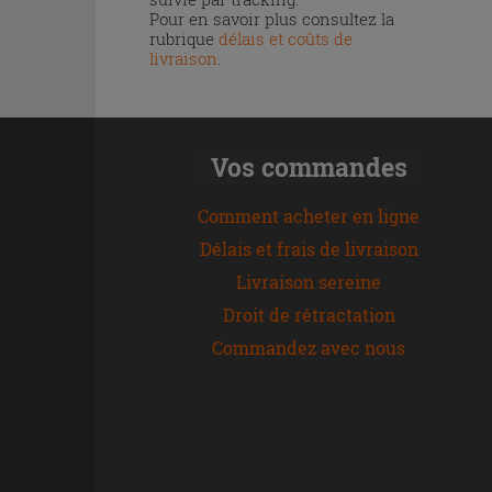
Pour en savoir plus consultez la
rubrique
délais et coûts de
livraison
.
Vos commandes
Comment acheter en ligne
Délais et frais de livraison
Livraison sereine
Droit de rétractation
Commandez avec nous