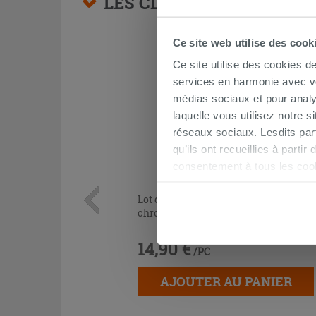
LES CLIENTS AYANT AC
Ce site web utilise des cook
Ce site utilise des cookies d
services en harmonie avec vos
médias sociaux et pour analy
laquelle vous utilisez notre s
réseaux sociaux. Lesdits par
qu’ils ont recueillies à parti
consentement à tous les coo
être exprimé en cliquant sur 
Lot de 2 coudes sous lavabo 45° laiton
naviguer après l'installatio
chromé
14,90 €
/PC
AJOUTER AU PANIER