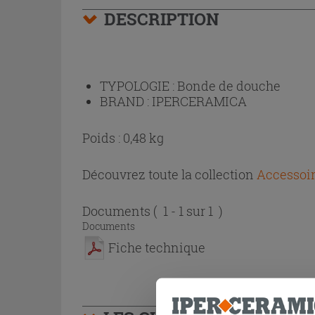
DESCRIPTION
TYPOLOGIE :
Bonde de douche
BRAND :
IPERCERAMICA
Poids : 0,48 kg
Découvrez toute la collection
Accessoir
Documents
( 1 - 1 sur 1 )
Documents
Fiche technique