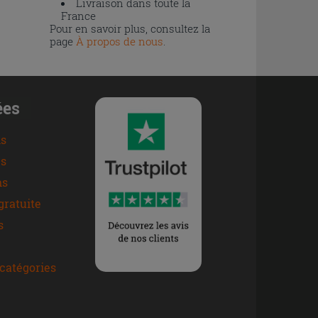
Livraison dans toute la
France
Pour en savoir plus, consultez la
page
À propos de nous
.
ées
ns
s
ns
gratuite
s
catégories