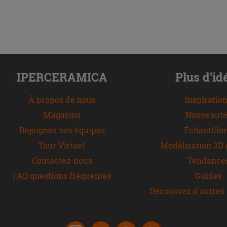
IPERCERAMICA
Plus d’id
À propos de nous
Inspiratio
Magasins
Nouveauté
Rejoignez nos équipes
Échantillo
Tour Virtuel
Modélisation 3D 
Contactez-nous
Tendance
FAQ questions fréquentes
Guides
Découvrez d'autres 