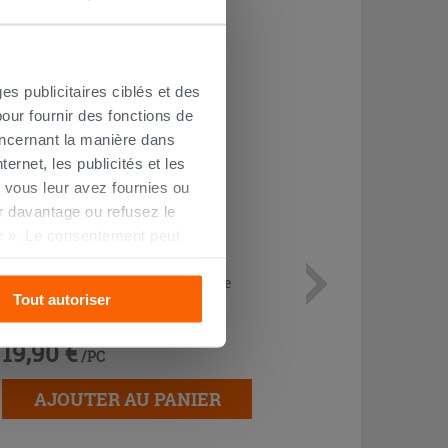
CHETÉ
es publicitaires ciblés et des
our fournir des fonctions de
oncernant la manière dans
ernet, les publicités et les
 vous leur avez fournies ou
oir davantage ou refusez le
r ». Le consentement peut
s pourrez continuer à
Siphon bidet en S 1'1/4 inspectable
Tout autoriser
chrome
19,90 €
/PC
AJOUTER AU PANIER