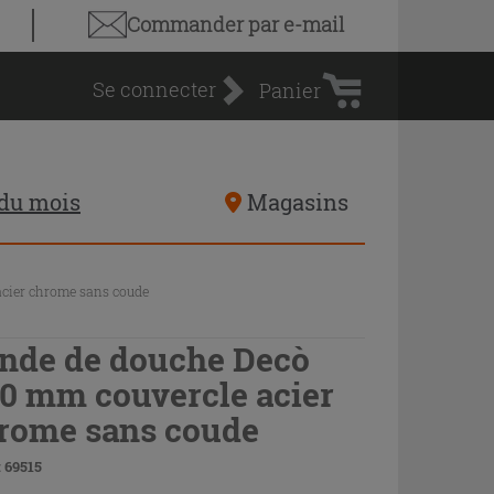
Panier
Commander par e-mail
d'achat
Se connecter
Panier
 du mois
Magasins
cier chrome sans coude
nde de douche Decò
0 mm couvercle acier
rome sans coude
 69515