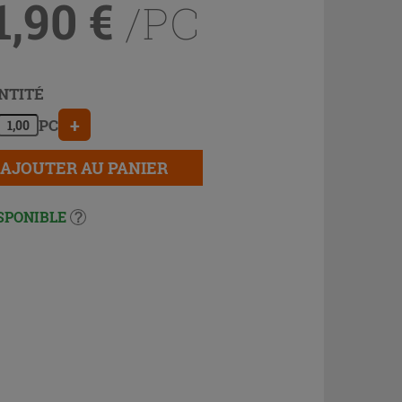
1,90
€
/PC
NTITÉ
+
PC
AJOUTER AU PANIER
SPONIBLE