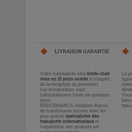
LIVRAISON GARANTIE
Votre commande sera
livrée chez
La p
vous en 15 jours ouvrés
à compter
ligne
de la réception du paiement.
stand
Les échantillons sont
élev
habituellement livrés en quelques
Vous
jours.
banc
IPERCERAMICA collabore depuis
banc
de nombreuses années avec les
plus grands
spécialistes des
transports internationaux
et
l'expédition des produits est
suivie par tracking.