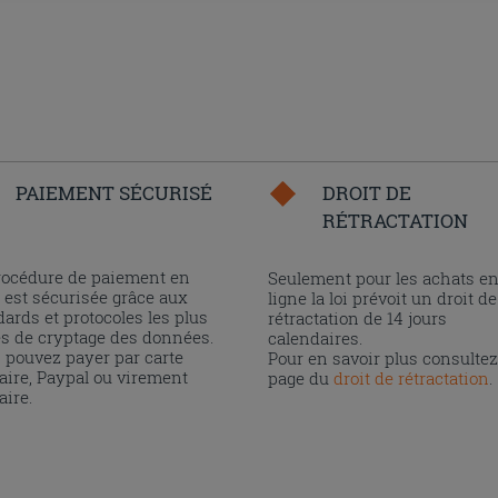
PAIEMENT SÉCURISÉ
DROIT DE
RÉTRACTATION
rocédure de paiement en
Seulement pour les achats e
 est sécurisée grâce aux
ligne la loi prévoit un droit de
ards et protocoles les plus
rétractation de 14 jours
és de cryptage des données.
calendaires.
 pouvez payer par carte
Pour en savoir plus consultez
aire, Paypal ou virement
page du
droit de rétractation
.
aire.