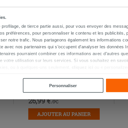
HETÉ CE PRODUIT ONT ÉGALEMENT A
ies.
e profilage, de tierce partie aussi, pour vous envoyer des messag
 préférences, pour personnaliser le contenu et les publicités, p
ser notre trafic. Nous partageons également les informations c
ite avec nos partenaires qui s’occupent d’analyser les données Int
tenaires pourraient combiner ces informations avec d’autres que
r de votre utilisation sur leurs services. Si vous souhaitez en sav
kies, ou à quelques-uns seulement,
cliquez ici
ou « personalize
la touche « Acceptez tout ». En cliquant sur la touche « X », vou
Kerakoll h40 No Limits blanc 25Kg -
n des cookies techniques uniquement.
Personnaliser
colle multifonction
26,99 €
/PC
AJOUTER AU PANIER