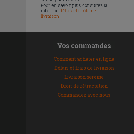
Pour en savoir plus consultez la
rubrique
délais et coûts de
livraison
.
Vos commandes
Comment acheter en ligne
Délais et frais de livraison
Livraison sereine
Droit de rétractation
Commandez avec nous