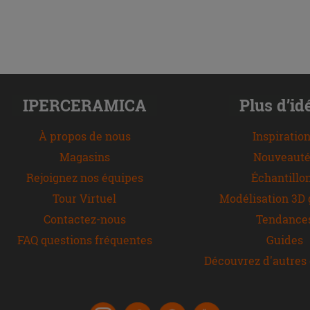
IPERCERAMICA
Plus d’id
À propos de nous
Inspiratio
Magasins
Nouveauté
Rejoignez nos équipes
Échantillo
Tour Virtuel
Modélisation 3D 
Contactez-nous
Tendance
FAQ questions fréquentes
Guides
Découvrez d'autres 