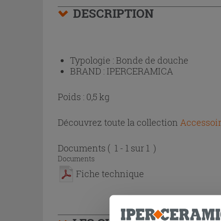
DESCRIPTION
Typologie :
Bonde de douche
BRAND :
IPERCERAMICA
Poids : 0,5 kg
Découvrez toute la collection
Accessoi
Documents
( 1 - 1 sur 1 )
Documents
Fiche technique