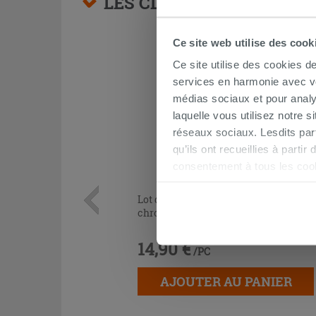
LES CLIENTS AYANT AC
Ce site web utilise des cook
Ce site utilise des cookies d
services en harmonie avec vos
médias sociaux et pour analy
laquelle vous utilisez notre s
réseaux sociaux. Lesdits par
qu’ils ont recueillies à parti
consentement à tous les coo
être exprimé en cliquant sur 
Lot de 2 coudes sous lavabo 45° laiton
naviguer après l'installatio
chromé
14,90 €
/PC
AJOUTER AU PANIER