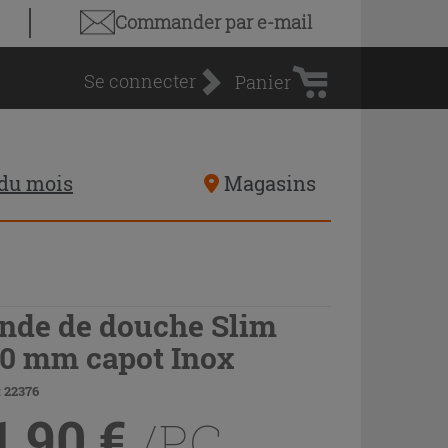
Panier
Commander par e-mail
d'achat
Se connecter
Panier
 du mois
Magasins
nde de douche Slim
0 mm capot Inox
 22376
1,90
€
/PC