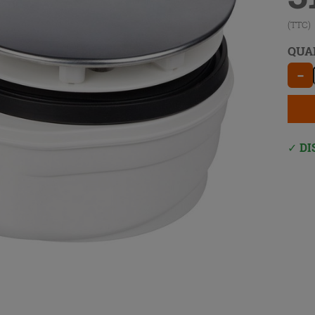
(TTC)
QUA
−
DI