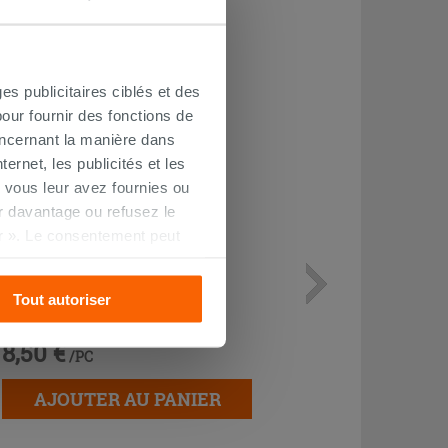
CHETÉ
es publicitaires ciblés et des
our fournir des fonctions de
oncernant la manière dans
ernet, les publicités et les
 vous leur avez fournies ou
oir davantage ou refusez le
r ». Le consentement peut
s pourrez continuer à
Protection acoustique Otval pour
Tout autoriser
sanitaires adossés au mur
8,50 €
/PC
AJOUTER AU PANIER