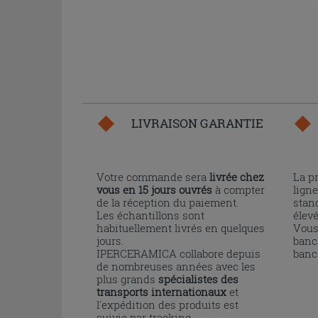
LIVRAISON GARANTIE
Votre commande sera
livrée chez
La p
vous en 15 jours ouvrés
à compter
ligne
de la réception du paiement.
stand
Les échantillons sont
élev
habituellement livrés en quelques
Vous
jours.
banc
IPERCERAMICA collabore depuis
banc
de nombreuses années avec les
plus grands
spécialistes des
transports internationaux
et
l'expédition des produits est
suivie par tracking.