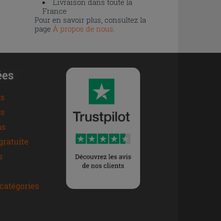
Livraison dans toute la
France
Pour en savoir plus, consultez la
page
À propos de nous
.
ées
ns
s
ns
gratuite
s
catégories