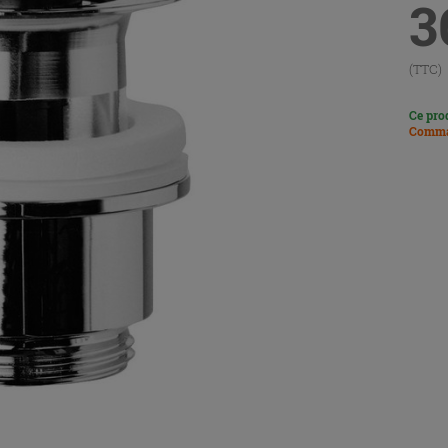
3
(TTC)
Ce pro
Comma