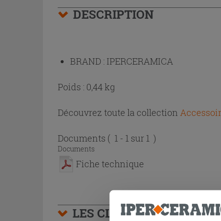
DESCRIPTION
BRAND :
IPERCERAMICA
Poids : 0,44 kg
Découvrez toute la collection
Accessoir
Documents
( 1 - 1 sur 1 )
Documents
Fiche technique
LES CLIENTS AYANT AC