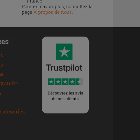
France
Pour en savoir plus, consultez la
page
À propos de nous
.
ées
ns
s
ns
gratuite
s
catégories