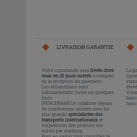
LIVRAISON GARANTIE
Votre commande sera
livrée chez
La p
vous en 15 jours ouvrés
à compter
ligne
de la réception du paiement.
stand
Les échantillons sont
élev
habituellement livrés en quelques
Vous
jours.
banc
IPERCERAMICA collabore depuis
banc
de nombreuses années avec les
plus grands
spécialistes des
transports internationaux
et
l'expédition des produits est
suivie par tracking.
Pour en savoir plus consultez la