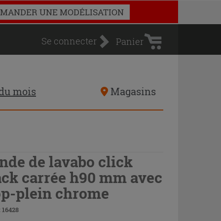
Panier
MANDER UNE MODÉLISATION
d'achat
Se connecter
Panier
 du mois
Magasins
nde de lavabo click
ack carrée h90 mm avec
op-plein chrome
 16428