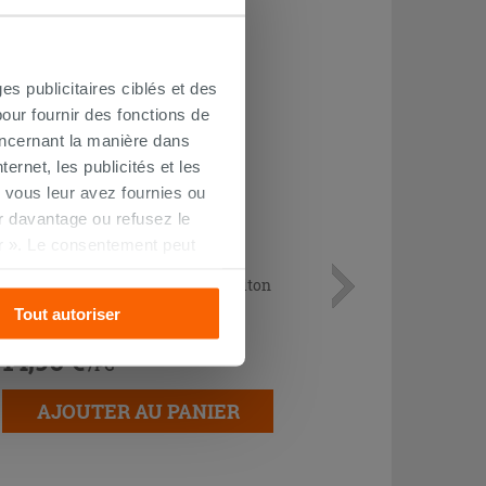
es publicitaires ciblés et des
our fournir des fonctions de
oncernant la manière dans
ernet, les publicités et les
 vous leur avez fournies ou
oir davantage ou refusez le
r ». Le consentement peut
s pourrez continuer à
Lot de 2 coudes sous lavabo 45° laiton
chromé
Tout autoriser
14,90 €
/PC
AJOUTER AU PANIER