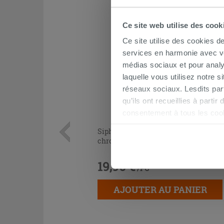
Ce site web utilise des cook
Ce site utilise des cookies d
services en harmonie avec vos
médias sociaux et pour analy
laquelle vous utilisez notre s
réseaux sociaux. Lesdits par
qu’ils ont recueillies à parti
consentement à tous les coo
être exprimé en cliquant sur 
Siphon bidet en S 1'1/4 inspectable
naviguer après l'installatio
chrome
19,90 €
/PC
AJOUTER AU PANIER