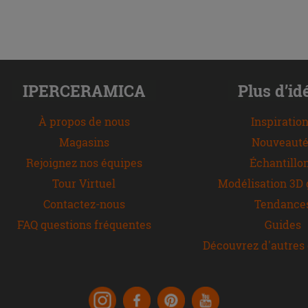
IPERCERAMICA
Plus d’id
À propos de nous
Inspiratio
Magasins
Nouveauté
Rejoignez nos équipes
Échantillo
Tour Virtuel
Modélisation 3D 
Contactez-nous
Tendance
FAQ questions fréquentes
Guides
Découvrez d'autres 