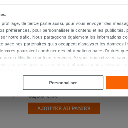
ies.
e profilage, de tierce partie aussi, pour vous envoyer des messag
 préférences, pour personnaliser le contenu et les publicités, p
ser notre trafic. Nous partageons également les informations c
ite avec nos partenaires qui s’occupent d’analyser les données Int
tenaires pourraient combiner ces informations avec d’autres que
r de votre utilisation sur leurs services. Si vous souhaitez en sav
kies, ou à quelques-uns seulement,
cliquez ici
ou « personalize
la touche « Acceptez tout ». En cliquant sur la touche « X », vou
Bonde douche Madrid Ø 90 mm avec
n des cookies techniques uniquement.
bride inox
Personnaliser
31,90 €
/PC
AJOUTER AU PANIER