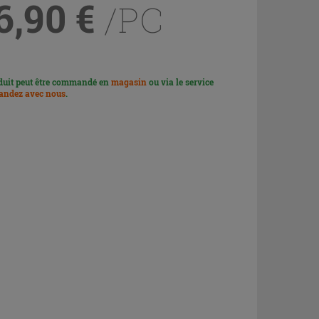
6,90
€
/PC
duit peut être commandé en
magasin
ou via le service
ndez avec nous
.