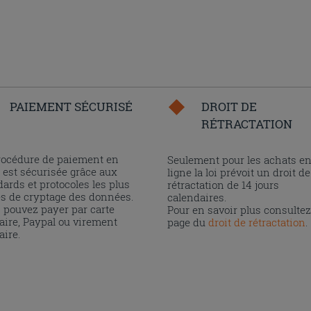
PAIEMENT SÉCURISÉ
DROIT DE
RÉTRACTATION
rocédure de paiement en
Seulement pour les achats e
 est sécurisée grâce aux
ligne la loi prévoit un droit de
ards et protocoles les plus
rétractation de 14 jours
és de cryptage des données.
calendaires.
 pouvez payer par carte
Pour en savoir plus consultez
aire, Paypal ou virement
page du
droit de rétractation
.
aire.