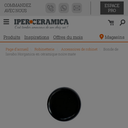
COMMANDEZ
ESPACE
PRO
AVEC NOUS
Produits
Inspirations
Offres du mois
Magasins
Page d'accueil
\
Robinetterie
\
Accessoires de robinet
\
Bonde de
lavabo Horganica en céramique noire mate