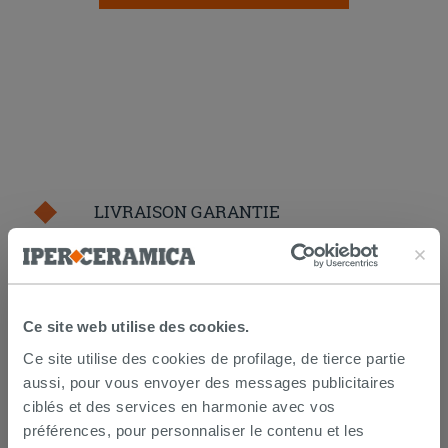
LIVRAISON GARANTIE
Votre commande sera
livrée chez vous en 15 jours
ouvrés
à compter de la réception du paiement.
Les échantillons sont habituellement livrés en
Ce site web utilise des cookies.
quelques jours.
IPERCERAMICA collabore depuis de nombreuses
Ce site utilise des cookies de profilage, de tierce partie
années avec les plus grands
spécialistes des
aussi, pour vous envoyer des messages publicitaires
transports internationaux
et l'expédition des produits
ciblés et des services en harmonie avec vos
est suivie par tracking.
Pour en savoir plus consultez la rubrique
délais et
préférences, pour personnaliser le contenu et les