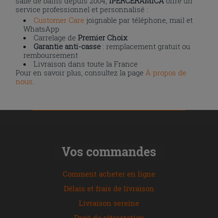
salle de bains depuis 2004,
IPERCERAMICA
offre un
service professionnel et personnalisé :
Customer Care
joignable par téléphone, mail et
WhatsApp
Carrelage de
Premier Choix
Garantie anti-casse
: remplacement gratuit ou
remboursement
Livraison dans toute la France
Pour en savoir plus, consultez la page
À propos de
nous
.
Vos commandes
Comment acheter en ligne
Délais et frais de livraison
Livraison sereine
Droit de rétractation