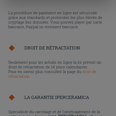
« personalizer ». Le consentement peut être exprimé en
cliquant sur la touche « Acceptez tout ». En cliquant sur
La procédure de paiement en ligne est sécurisée
la touche « X », vous pourrez continuer à naviguer après
grâce aux standards et protocoles les plus élevés de
l'installation des cookies techniques uniquement.
cryptage des données. Vous pouvez payer par carte
bancaire, Paypal ou virement bancaire.
DROIT DE RÉTRACTATION
Seulement pour les achats en ligne la loi prévoit un
droit de rétractation de 14 jours calendaires.
Pour en savoir plus consultez la page du
droit de
rétractation
.
LA GARANTIE IPERCERAMICA
Spécialiste du carrelage et de l’aménagement de la