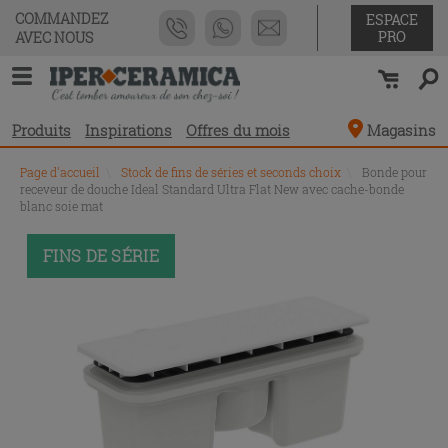
COMMANDEZ
ESPACE
PRO
AVEC NOUS
Produits
Inspirations
Offres du mois
Magasins
Page d'accueil
\
Stock de fins de séries et seconds choix
\
Bonde pour
receveur de douche Ideal Standard Ultra Flat New avec cache-bonde
blanc soie mat
PROMO
FINS DE SÉRIE