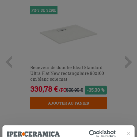
FINS DE SÉRIE
Receveur de douche Ideal Standard
Ultra Flat New rectangulaire 80x100
cm blanc soie mat
330,78 €
508,90 €
-35,00 %
/PC
AJOUTER AU PANIER