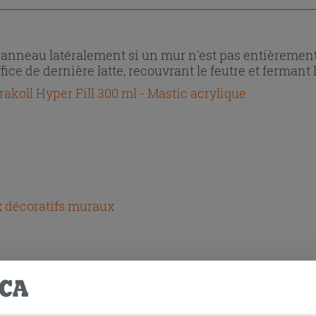
panneau latéralement si un mur n'est pas entièrement
ffice de dernière latte, recouvrant le feutre et ferman
rakoll Hyper Fill 300 ml - Mastic acrylique
 décoratifs muraux
HETÉ CE PRODUIT ONT ÉGALEMENT A