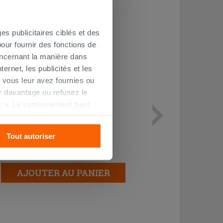
es publicitaires ciblés et des
our fournir des fonctions de
oncernant la manière dans
ernet, les publicités et les
 vous leur avez fournies ou
oir davantage ou refusez le
r ». Le consentement peut
Primaire WallPrime 5L
s pourrez continuer à
Tout autoriser
32,99 €
/PC
AJOUTER AU PANIER