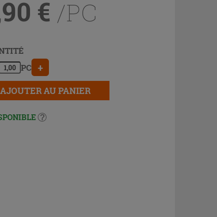
,90
€
/PC
NTITÉ
+
PC
AJOUTER AU PANIER
SPONIBLE