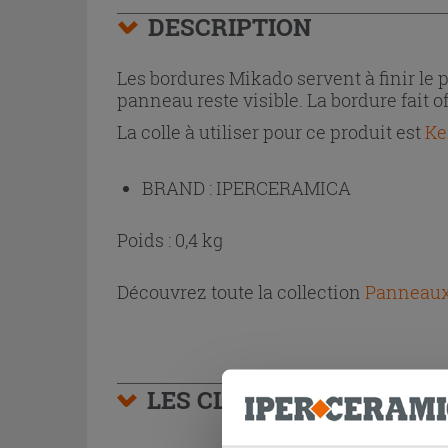
DESCRIPTION
Les bordures Mikado servent à finir le 
panneau reste visible. La bordure fait o
La colle à utiliser pour ce produit est
Ke
BRAND :
IPERCERAMICA
Poids : 0,4 kg
Découvrez toute la collection
Panneaux
LES CLIENTS AYANT AC