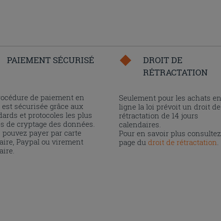
PAIEMENT SÉCURISÉ
DROIT DE
RÉTRACTATION
rocédure de paiement en
Seulement pour les achats e
 est sécurisée grâce aux
ligne la loi prévoit un droit de
ards et protocoles les plus
rétractation de 14 jours
és de cryptage des données.
calendaires.
 pouvez payer par carte
Pour en savoir plus consultez
aire, Paypal ou virement
page du
droit de rétractation
.
aire.