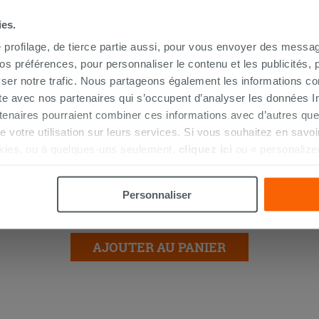
ies.
PROMO
e profilage, de tierce partie aussi, pour vous envoyer des messag
 préférences, pour personnaliser le contenu et les publicités, p
ser notre trafic. Nous partageons également les informations c
ite avec nos partenaires qui s’occupent d’analyser les données Int
tenaires pourraient combiner ces informations avec d’autres que
r de votre utilisation sur leurs services. Si vous souhaitez en sav
kies, ou à quelques-uns seulement,
cliquez ici
ou « personalize
Panneau décoratif Mikado Natural
la touche « Acceptez tout ». En cliquant sur la touche « X », vou
520x2400 tasseaux de bois clair
n des cookies techniques uniquement.
Personnaliser
39,90 €
69,90 €
-42,91 %
/M2
AJOUTER AU PANIER