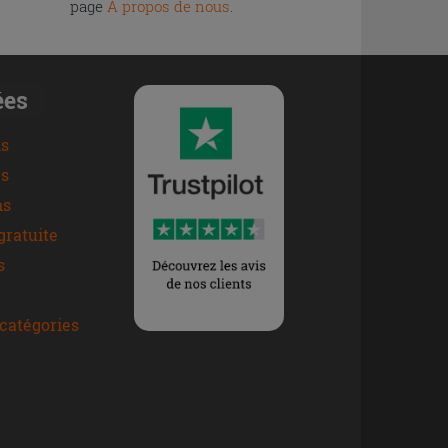
page
À propos de nous
.
ées
ns
s
ns
gratuite
s
catégories