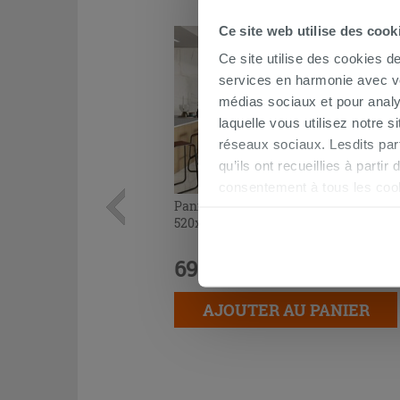
Ce site web utilise des cook
Ce site utilise des cookies d
services en harmonie avec vos
médias sociaux et pour analy
laquelle vous utilisez notre s
réseaux sociaux. Lesdits par
qu’ils ont recueillies à parti
consentement à tous les coo
Panneau décoratif Mikado Natural
être exprimé en cliquant sur 
520x1500 tasseaux de bois clair
naviguer après l'installatio
69,90 €
/M2
AJOUTER AU PANIER