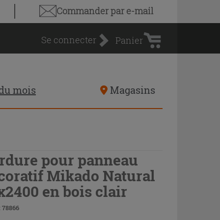
Panier
Commander par e-mail
d'achat
Se connecter
Panier
 du mois
Magasins
rdure pour panneau
coratif Mikado Natural
x2400 en bois clair
 78866