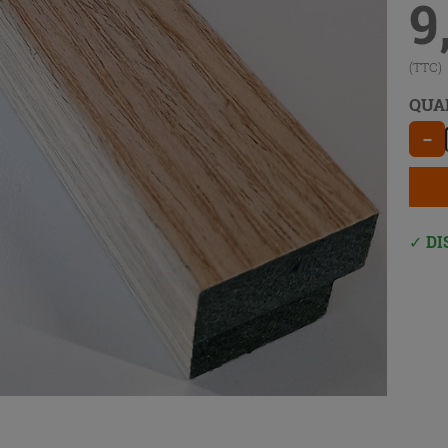
9
(TTC)
QUA
−
DI