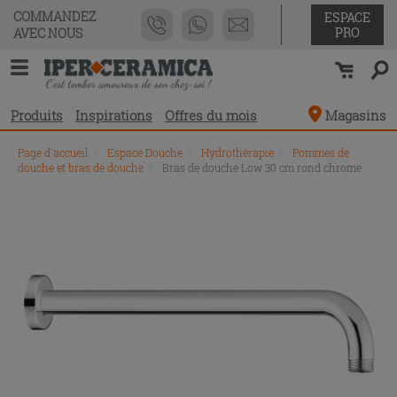
COMMANDEZ
ESPACE
PRO
AVEC NOUS
Produits
Inspirations
Offres du mois
Magasins
Page d'accueil
\
Espace Douche
\
Hydrothérapie
\
Pommes de
douche et bras de douche
\
Bras de douche Low 30 cm rond chrome