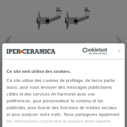
Lot de 2 coudes sous lavabo 45° laiton
chromé
14,90 €
/PC
Ce site web utilise des cookies.
Ce site utilise des cookies de profilage, de tierce partie
AJOUTER AU PANIER
aussi, pour vous envoyer des messages publicitaires
ciblés et des services en harmonie avec vos
préférences, pour personnaliser le contenu et les
publicités, pour fournir des fonctions de médias sociaux
et pour analyser notre trafic. Nous partageons également
les informations concernant la manière dans laquelle