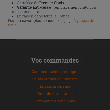
Carrelage de
Premier Choix
Garantie anti-casse
: remplacement gratuit ou
remboursement
Livraison dans toute la France
Pour en savoir plus, consultez la page
À propos de
nous
.
Vos commandes
Comment acheter en ligne
Délais et frais de livraison
Livraison sereine
Droit de rétractation
Commandez avec nous