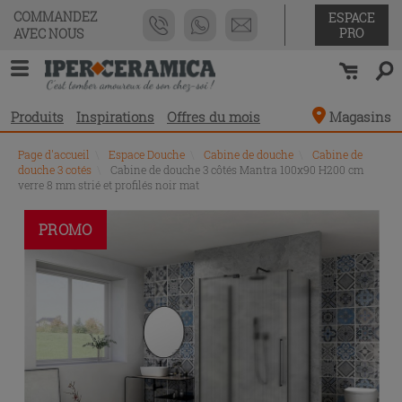
COMMANDEZ
ESPACE
PRO
AVEC NOUS
Produits
Inspirations
Offres du mois
Magasins
Page d'accueil
\
Espace Douche
\
Cabine de douche
\
Cabine de
douche 3 cotés
\
Cabine de douche 3 côtés Mantra 100x90 H200 cm
verre 8 mm strié et profilés noir mat
PROMO