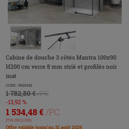
Cabine de douche 3 côtés Mantra 100x90
H200 cm verre 8 mm strié et profilés noir
mat
CODE : 9020342
1 782,80 €
/PC
-13,92 %
1 534,48
€
/PC
(TVA INCLUSE)
Offre valable jusqu’au 31 août 2026