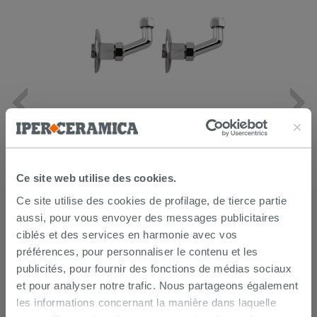
Lot de 2 coudes sous lavabo 45° laiton
chromé
14,90 €
/PC
Ce site web utilise des cookies.
Ce site utilise des cookies de profilage, de tierce partie
AJOUTER AU PANIER
aussi, pour vous envoyer des messages publicitaires
ciblés et des services en harmonie avec vos
préférences, pour personnaliser le contenu et les
publicités, pour fournir des fonctions de médias sociaux
et pour analyser notre trafic. Nous partageons également
les informations concernant la manière dans laquelle