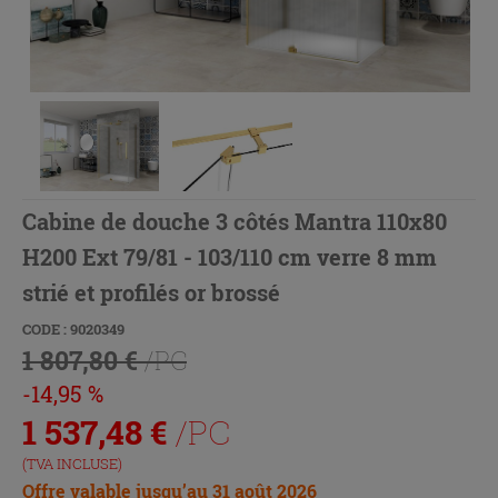
Cabine de douche 3 côtés Mantra 110x80
H200 Ext 79/81 - 103/110 cm verre 8 mm
strié et profilés or brossé
CODE : 9020349
1 807,80 €
/PC
-14,95 %
1 537,48
€
/PC
(TVA INCLUSE)
Offre valable jusqu’au 31 août 2026