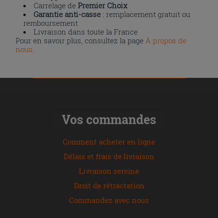
Carrelage de
Premier Choix
Garantie anti-casse
: remplacement gratuit ou
remboursement
Livraison dans toute la France
Pour en savoir plus, consultez la page
À propos de
nous
.
Vos commandes
Comment acheter en ligne
Délais et frais de livraison
Livraison sereine
Droit de rétractation
Commandez avec nous