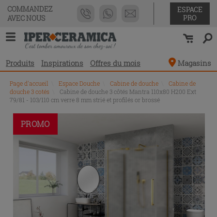
COMMANDEZ
ESPACE
PRO
AVEC NOUS
Produits
Inspirations
Offres du mois
Magasins
Page d'accueil
\
Espace Douche
\
Cabine de douche
\
Cabine de
douche 3 cotés
\
Cabine de douche 3 côtés Mantra 110x80 H200 Ext
79/81 - 103/110 cm verre 8 mm strié et profilés or brossé
PROMO