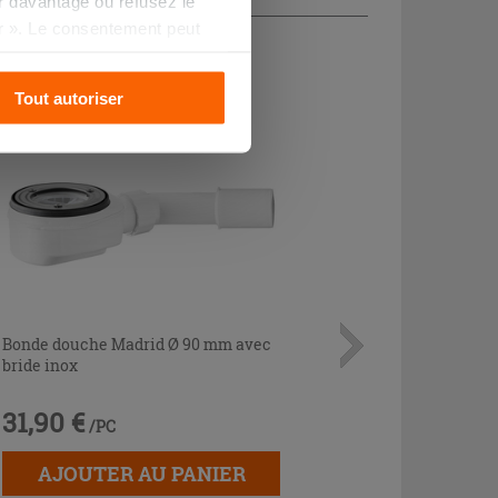
oir davantage ou refusez le
CHETÉ
r ». Le consentement peut
s pourrez continuer à
Tout autoriser
Bonde douche Madrid Ø 90 mm avec
bride inox
31,90 €
/PC
AJOUTER AU PANIER