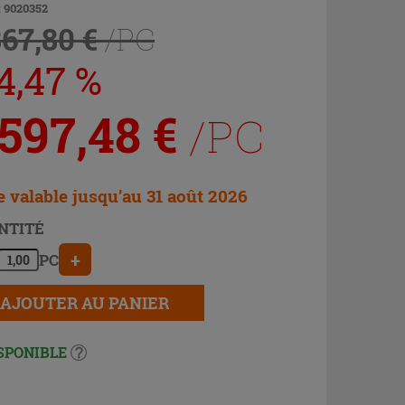
: 9020352
867,80 €
/PC
4,47 %
 597,48
€
/PC
e valable jusqu’au 31 août 2026
NTITÉ
+
PC
AJOUTER AU PANIER
SPONIBLE