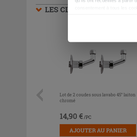
qu’ils ont recueillies à parti
LES CLIENTS AYANT AC
consentement à tous les coo
être exprimé en cliquant sur 
naviguer après l'installatio
Lot de 2 coudes sous lavabo 45° laiton
chromé
14,90 €
/PC
AJOUTER AU PANIER