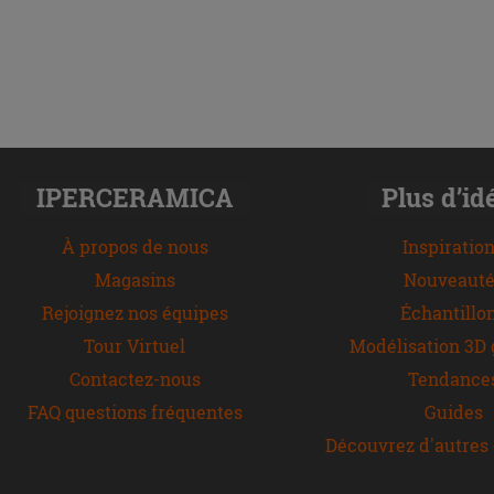
IPERCERAMICA
Plus d’id
À propos de nous
Inspiratio
Magasins
Nouveauté
Rejoignez nos équipes
Échantillo
Tour Virtuel
Modélisation 3D 
Contactez-nous
Tendance
FAQ questions fréquentes
Guides
Découvrez d'autres 