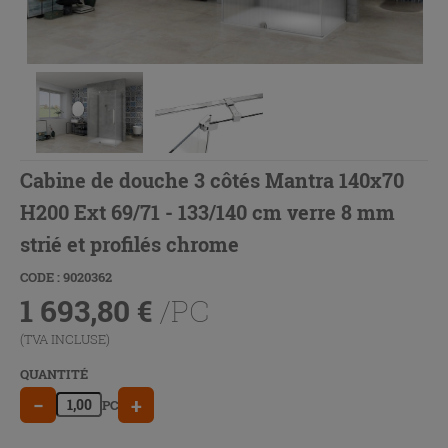
Cabine de douche 3 côtés Mantra 140x70
H200 Ext 69/71 - 133/140 cm verre 8 mm
strié et profilés chrome
CODE : 9020362
1 693,80
€
/PC
(TVA INCLUSE)
QUANTITÉ
−
+
PC