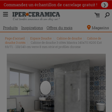
Commandez un échantillon
de carrelage gratuit !
❯
Produits
Inspirations
Offres du mois
Magasins
Page d'accueil
\
Espace Douche
\
Cabine de douche
\
Cabine de
douche 3 cotés
\
Cabine de douche 3 côtés Mantra 140x70 H200 Ext
69/71 - 133/140 cm verre 8 mm strié et profilés chrome