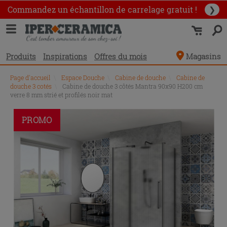
Commandez un échantillon
de carrelage gratuit !
❯
Produits
Inspirations
Offres du mois
Magasins
Page d'accueil
\
Espace Douche
\
Cabine de douche
\
Cabine de
douche 3 cotés
\
Cabine de douche 3 côtés Mantra 90x90 H200 cm
verre 8 mm strié et profilés noir mat
PROMO