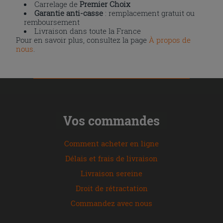
Carrelage de
Premier Choix
Garantie anti-casse
: remplacement gratuit ou
remboursement
Livraison dans toute la France
Pour en savoir plus, consultez la page
À propos de
nous
.
Vos commandes
Comment acheter en ligne
Délais et frais de livraison
Livraison sereine
Droit de rétractation
Commandez avec nous